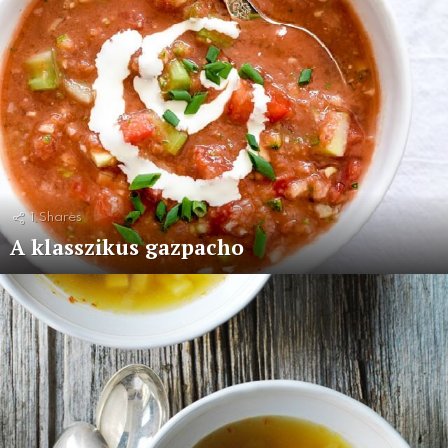
1
Shares
A klasszikus gazpacho