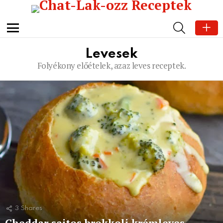
SEARCH
Menu
Levesek
Folyékony előételek, azaz leves receptek.
Subterms
Latest
stories
3
Shares