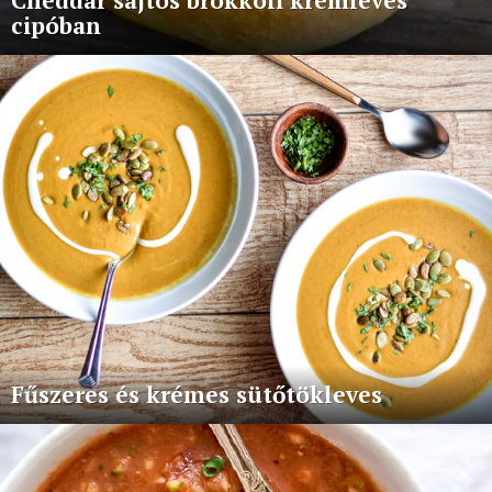
Cheddar sajtos brokkoli krémleves
cipóban
Fűszeres és krémes sütőtökleves