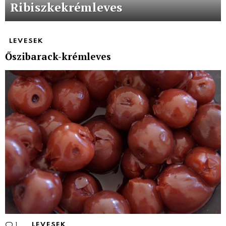
Ribiszkekrémleves
LEVESEK
Őszibarack-krémleves
1
Comment
LEVESEK