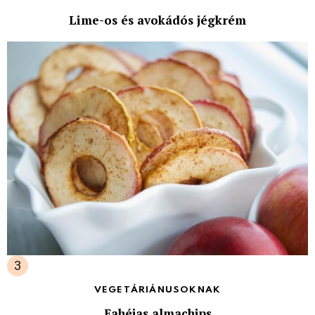
Lime-os és avokádós jégkrém
VEGETÁRIÁNUSOKNAK
Fahéjas almachips