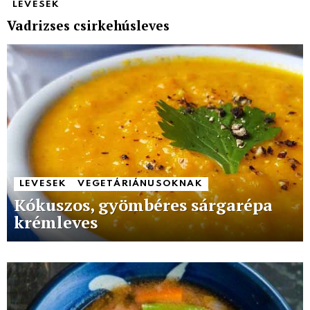
LEVESEK
Vadrizses csirkehúsleves
LEVESEK
VEGETÁRIÁNUSOKNAK
Kókuszos, gyömbéres sárgarépa
krémleves