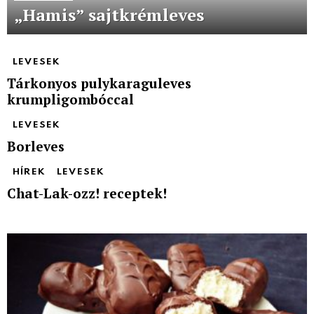
„Hamis” sajtkrémleves
LEVESEK
Tárkonyos pulykaraguleves
krumpligombóccal
LEVESEK
Borleves
HÍREK
LEVESEK
Chat-Lak-ozz! receptek!