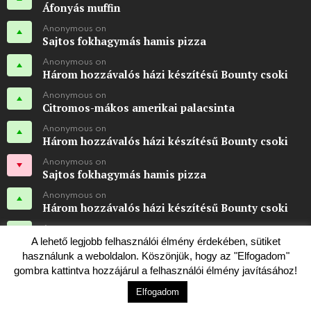
Áfonyás muffin
Anonymous on
Sajtos fokhagymás hamis pizza
Anonymous on
Három hozzávalós házi készítésű Bounty csoki
Anonymous on
Citromos-mákos amerikai palacsinta
Anonymous on
Három hozzávalós házi készítésű Bounty csoki
Anonymous on
Sajtos fokhagymás hamis pizza
Anonymous on
Három hozzávalós házi készítésű Bounty csoki
Anonymous on
Sajtos fokhagymás hamis pizza
A lehető legjobb felhasználói élmény érdekében, sütiket
használunk a weboldalon. Köszönjük, hogy az "Elfogadom"
Karsi
on
gombra kattintva hozzájárul a felhasználói élmény javításához!
Fahéjas csigák
Elfogadom