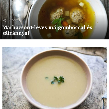
1
Shares
Marhacsont-leves májgombóccal és
sáfránnyal
More
stories