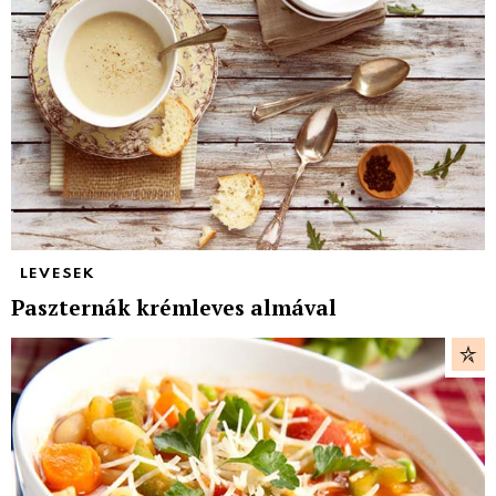
LEVESEK
Paszternák krémleves almával