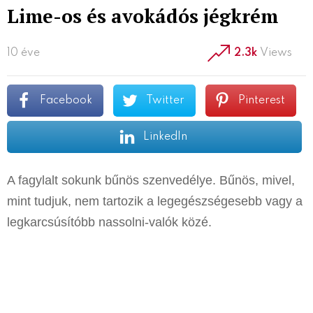
Lime-os és avokádós jégkrém
10 éve
2.3k
Views
Facebook
Twitter
Pinterest
LinkedIn
A fagylalt sokunk bűnös szenvedélye. Bűnös, mivel,
mint tudjuk, nem tartozik a legegészségesebb vagy a
legkarcsúsítóbb nassolni-valók közé.