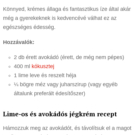
Könnyed, krémes állaga és fantasztikus íze által akár
még a gyerekeknek is kedvencévé válhat ez az
egészséges édesség.
Hozzávalók:
2 db érett avokádó (érett, de még nem pépes)
400 ml
kókusztej
1 lime leve és reszelt héja
¼ bögre méz vagy juharszirup (vagy egyéb
általunk preferált édesítőszer)
Lime-os és avokádós jégkrém recept
Hámozzuk meg az avokádót, és távolítsuk el a magot