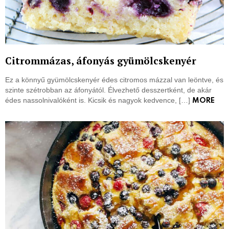
Citrommázas, áfonyás gyümölcskenyér
Ez a könnyű gyümölcskenyér édes citromos mázzal van leöntve, és
szinte szétrobban az áfonyától. Élvezhető desszertként, de akár
édes nassolnivalóként is. Kicsik és nagyok kedvence, […]
MORE