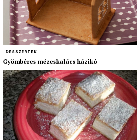
DESSZERTEK
Gyömbéres mézeskalács házikó