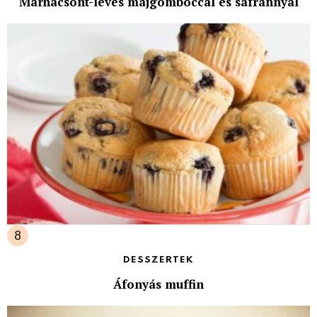
Marhacsont-leves májgombóccal és sáfránnyal
DESSZERTEK
Áfonyás muffin