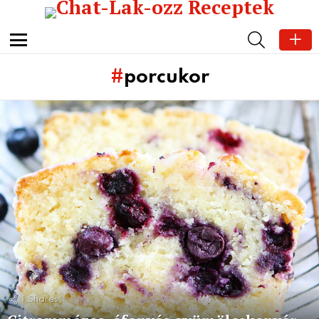
SEARCH
Menu
porcukor
Subterms
Latest
stories
1
Shares