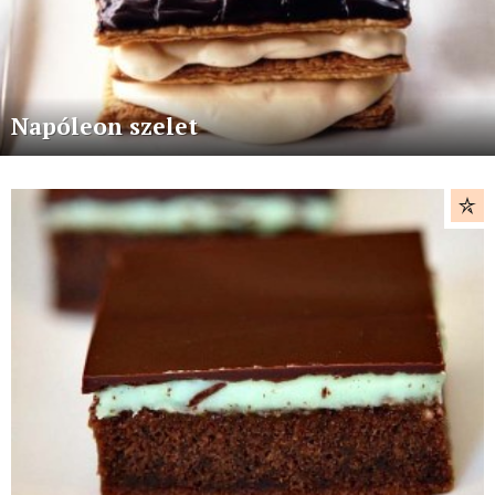
Napóleon szelet
More
stories