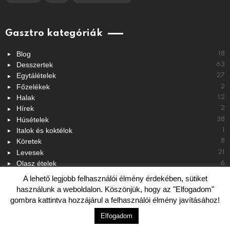
Gasztro kategóriák
Blog
18
Desszertek
63
Egytálételek
27
Főzelékek
2
Halak
12
Hírek
2
Húsételek
38
Italok és koktélok
1
Köretek
8
Levesek
21
Olasz ételek
6
Paleo receptek
1
A lehető legjobb felhasználói élmény érdekében, sütiket
Saláták
12
használunk a weboldalon. Köszönjük, hogy az "Elfogadom"
Szendvicsek
9
gombra kattintva hozzájárul a felhasználói élmény javításához!
Tészták
6
Elfogadom
Vegetáriánusoknak
9