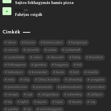
Sajtos fokhagymás hamis pizza
Karsi
on
Fahéjas csigák
Címkék
alma
bacon
barna cukor
burgonya
citrom
citromlé
csirke
csirkemell
csokoládé
cukor
desszert
fahéj
finomliszt
fokhagyma
gomba
hagyma
hal
kakaópor
koriander
leves
liszt
mustár
méz
olaj
Olasz konyha
olívaolaj
oregánó
paradicsom
parmezán
petrezselyem
porcukor
recept
sajt
sárgarépa
sütemény
sütőpor
tej
tejföl
tejszín
tojás
tészta
vaj
vanília
víz
vöröshagyma