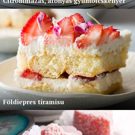
Citrommázas, áfonyás gyümölcskenyér
3
Shares
Földiepres tiramisu