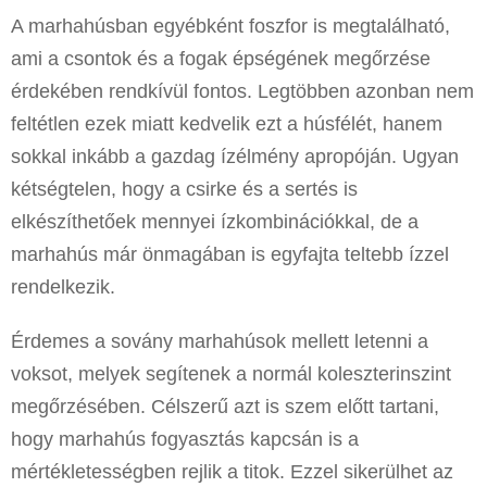
A marhahúsban egyébként foszfor is megtalálható,
ami a csontok és a fogak épségének megőrzése
érdekében rendkívül fontos. Legtöbben azonban nem
feltétlen ezek miatt kedvelik ezt a húsfélét, hanem
sokkal inkább a gazdag ízélmény apropóján. Ugyan
kétségtelen, hogy a csirke és a sertés is
elkészíthetőek mennyei ízkombinációkkal, de a
marhahús már önmagában is egyfajta teltebb ízzel
rendelkezik.
Érdemes a sovány marhahúsok mellett letenni a
voksot, melyek segítenek a normál koleszterinszint
megőrzésében. Célszerű azt is szem előtt tartani,
hogy marhahús fogyasztás kapcsán is a
mértékletességben rejlik a titok. Ezzel sikerülhet az