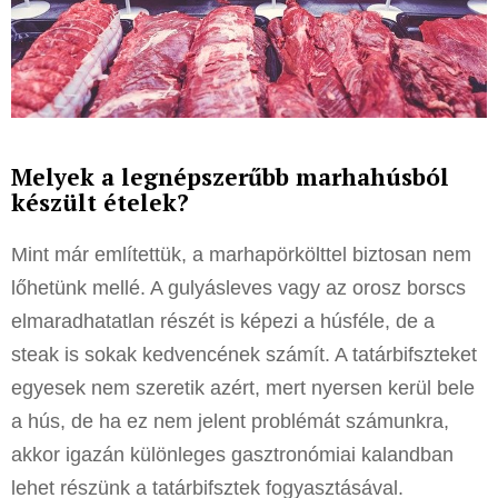
Melyek a legnépszerűbb marhahúsból
készült ételek?
Mint már említettük, a marhapörkölttel biztosan nem
lőhetünk mellé. A gulyásleves vagy az orosz borscs
elmaradhatatlan részét is képezi a húsféle, de a
steak is sokak kedvencének számít. A tatárbifszteket
egyesek nem szeretik azért, mert nyersen kerül bele
a hús, de ha ez nem jelent problémát számunkra,
akkor igazán különleges gasztronómiai kalandban
lehet részünk a tatárbifsztek fogyasztásával.