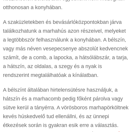
otthonosan a konyhában.
A szaküzletekben és bevásárlóközpontokban járva
találkozhatunk a marhahús azon részeivel, melyeket
a legtöbbször felhasználunk a konyhában. A bélszín,
vagy más néven vesepecsenye abszolút kedvencnek
számít, de a comb, a lapocka, a hátsólábszár, a tarja,
a hátszín, az oldalas, a szegy és a nyak is
rendszerint megtalálhatóak a kínálatban.
A bélszínt általában hirtelensütésre használjuk, a
hátszín és a marhacomb pedig főként párolva vagy
sütve kerül a tányérra. A vörösboros marhapörköltnek
kevés húskedvelő tud ellenállni, és az ünnepi
étkezések során is gyakran esik erre a választás.