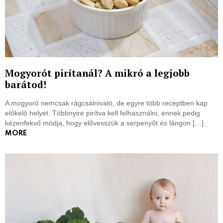
Mogyorót pirítanál? A mikró a legjobb
barátod!
A mogyoró nemcsak rágcsálnivaló, de egyre több receptben kap
előkelő helyet. Többnyire pirítva kell felhasználni, ennek pedig
kézenfekvő módja, hogy elővesszük a serpenyőt és lángon […]
MORE