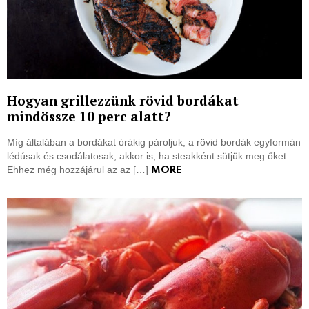
Hogyan grillezzünk rövid bordákat
mindössze 10 perc alatt?
Míg általában a bordákat órákig pároljuk, a rövid bordák egyformán
lédúsak és csodálatosak, akkor is, ha steakként sütjük meg őket.
Ehhez még hozzájárul az az […]
MORE