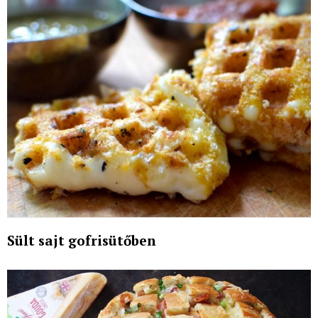
Sült sajt gofrisütőben