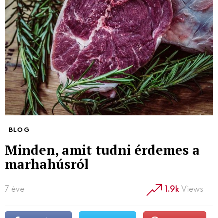
BLOG
Minden, amit tudni érdemes a
marhahúsról
7 éve
1.9k
Views