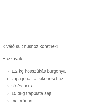
Kiváló sült húshoz köretnek!
Hozzávaló:
1.2 kg hosszúkás burgonya
vaj a jénai tál kikenéséhez
só és bors
10 dkg trappista sajt
majoránna