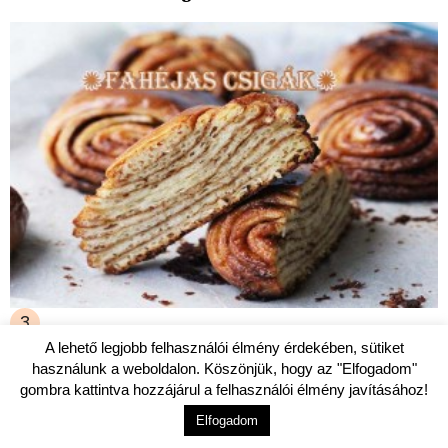
A lehető legjobb felhasználói élmény érdekében, sütiket
DESSZERTEK
használunk a weboldalon. Köszönjük, hogy az "Elfogadom"
Fahéjas csigák
gombra kattintva hozzájárul a felhasználói élmény javításához!
Elfogadom