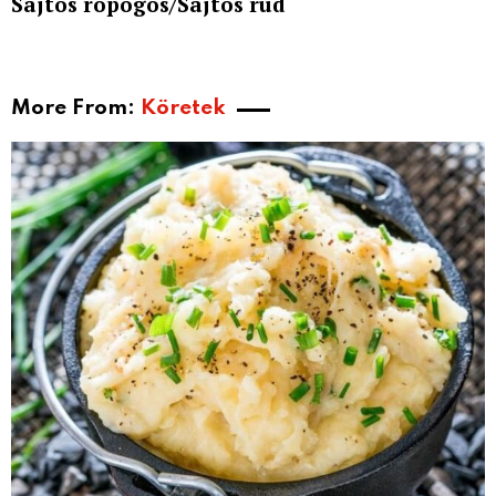
Sajtos ropogós/Sajtos rúd
More From:
Köretek