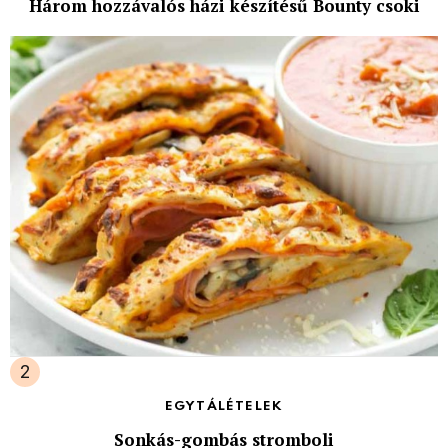
Három hozzávalós házi készítésű Bounty csoki
EGYTÁLÉTELEK
Sonkás-gombás stromboli