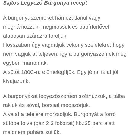
Sajtos Legyező Burgonya recept
A burgonyaszemeket hámozatlanul vagy
meghámozzuk, megmossuk és papírtörlővel
alaposan szárazra töröljük.
Hosszában úgy vagdaljuk vékony szeletekre, hogy
nem vágjuk át teljesen, így a burgonyaszemek még
egyben maradnak.
A sütőt 180C-ra előmelegítjük. Egy jénai tálat jól
kivajazunk.
A burgonyákat legyezőszerűen széthúzzuk, a tálba
rakjuk és sóval, borssal megszórjuk.
A vajat a tetejére morzsoljuk. Burgonyát a forró
sütőbe tolva (gáz 2-3 fokozat) kb.:35 perc alatt
majdnem puhára sütjük.