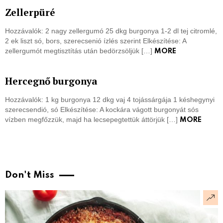
Zellerpüré
Hozzávalók: 2 nagy zellergumó 25 dkg burgonya 1-2 dl tej citromlé,
2 ek liszt só, bors, szerecsenió ízlés szerint Elkészítése: A
zellergumót megtisztítás után bedörzsöljük […]
MORE
Hercegnő burgonya
Hozzávalók: 1 kg burgonya 12 dkg vaj 4 tojássárgája 1 késhegynyi
szerecsendió, só Elkészítése: A kockára vágott burgonyát sós
vízben megfőzzük, majd ha lecsepegtettük áttörjük […]
MORE
Don't Miss