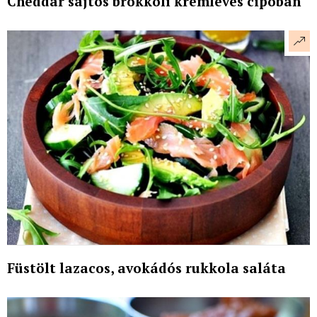
Cheddar sajtos brokkoli krémleves cipóban
Füstölt lazacos, avokádós rukkola saláta