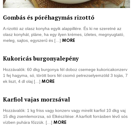
Gombás és póréhagymás rizottó
A rizottó az olasz konyha egyik alappillére. És ki ne szeretné az
olasz konyhát, pláne, ha egy ilyen krémes, ízletes, megnyugtató,
meleg, sajtos, egyszerű és […]
MORE
Kukoricás burgonyalepény
Hozzávalók: 60 dkg burgonya fél doboz csemege kukoricakonzerv
1 fej hagyma, só, törött bors fél csomó petrezselyemzöld 3 tojás, 7
ek liszt, 4 dl olaj […]
MORE
Karfiol vajas morzsával
Hozzávalók: 1 kg friss vagy konzerv vagy mirelit karfiol 10 dkg vaj
15 dkg zsemlemorzsa, só Elkészítése: A karfiolt forrásben lévő sós
vízben puhára főzzük. […]
MORE