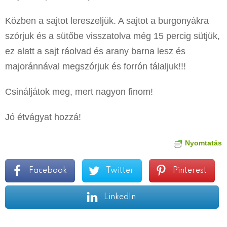
Közben a sajtot lereszeljük. A sajtot a burgonyákra
szórjuk és a sütőbe visszatolva még 15 percig sütjük,
ez alatt a sajt ráolvad és arany barna lesz és
majoránnával megszórjuk és forrón tálaljuk!!!
Csináljátok meg, mert nagyon finom!
Jó étvágyat hozzá!
Nyomtatás
Facebook
Twitter
Pinterest
LinkedIn