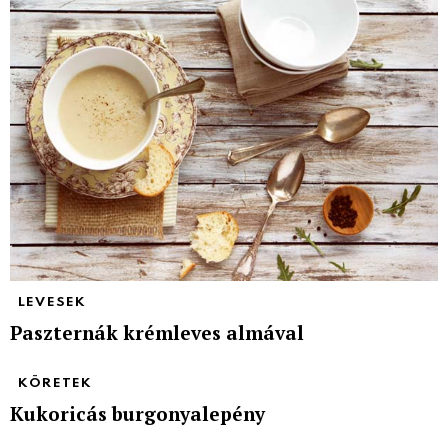
LEVESEK
Paszternák krémleves almával
KÖRETEK
Kukoricás burgonyalepény