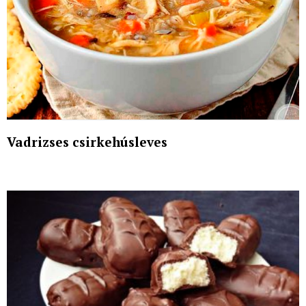
Vadrizses csirkehúsleves