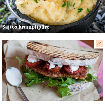
Sajtos krumplipüré
More
stories