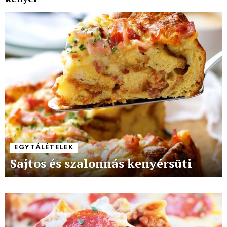
EGYTÁLÉTELEK
Sajtos és szalonnás kenyérsüti