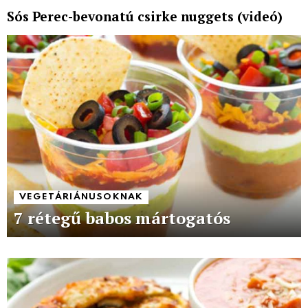
Sós Perec-bevonatú csirke nuggets (videó)
VEGETÁRIÁNUSOKNAK
7 rétegű babos mártogatós