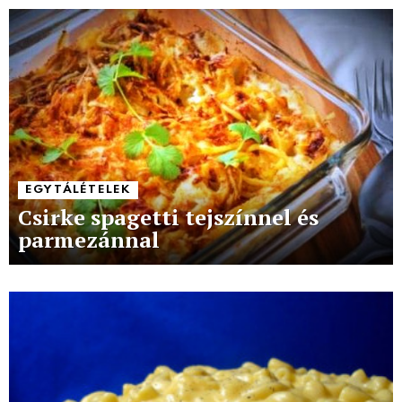
EGYTÁLÉTELEK
Csirke spagetti tejszínnel és
parmezánnal