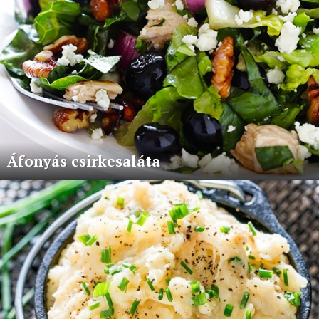
Áfonyás csirkesaláta