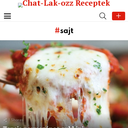
SEARCH
Menu
sajt
Subterms
Latest
stories
1
Shares