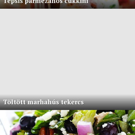
Tepsis parmezános cukkini
Töltött marhahús tekercs