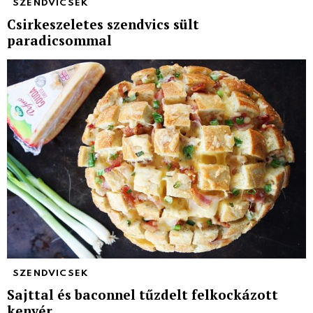
SZENDVICSEK
Csirkeszeletes szendvics sült
paradicsommal
SZENDVICSEK
Sajttal és baconnel tűzdelt felkockázott
kenyér