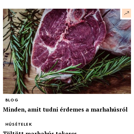
BLOG
Minden, amit tudni érdemes a marhahúsról
HÚSÉTELEK
Töltött marhahús tekercs