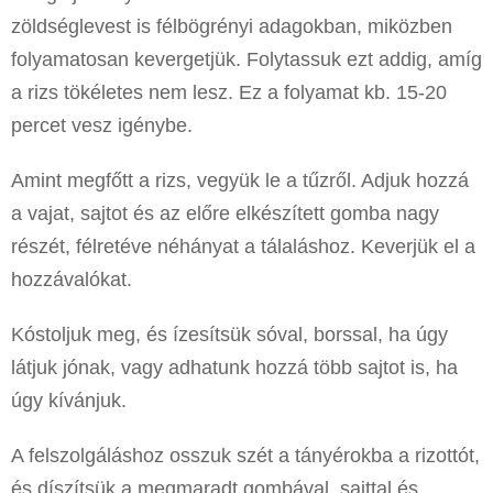
zöldséglevest is félbögrényi adagokban, miközben
folyamatosan kevergetjük. Folytassuk ezt addig, amíg
a rizs tökéletes nem lesz. Ez a folyamat kb. 15-20
percet vesz igénybe.
Amint megfőtt a rizs, vegyük le a tűzről. Adjuk hozzá
a vajat, sajtot és az előre elkészített gomba nagy
részét, félretéve néhányat a tálaláshoz. Keverjük el a
hozzávalókat.
Kóstoljuk meg, és ízesítsük sóval, borssal, ha úgy
látjuk jónak, vagy adhatunk hozzá több sajtot is, ha
úgy kívánjuk.
A felszolgáláshoz osszuk szét a tányérokba a rizottót,
és díszítsük a megmaradt gombával, sajttal és