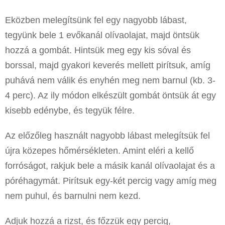
Eközben melegítsünk fel egy nagyobb lábast,
tegyünk bele 1 evőkanál olívaolajat, majd öntsük
hozzá a gombát. Hintsük meg egy kis sóval és
borssal, majd gyakori keverés mellett pirítsuk, amíg
puhává nem válik és enyhén meg nem barnul (kb. 3-
4 perc). Az ily módon elkészült gombát öntsük át egy
kisebb edénybe, és tegyük félre.
Az előzőleg használt nagyobb lábast melegítsük fel
újra közepes hőmérsékleten. Amint eléri a kellő
forróságot, rakjuk bele a másik kanál olívaolajat és a
póréhagymát. Pirítsuk egy-két percig vagy amíg meg
nem puhul, és barnulni nem kezd.
Adjuk hozzá a rizst, és főzzük egy percig,