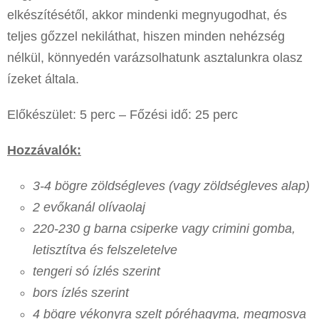
elkészítésétől, akkor mindenki megnyugodhat, és
teljes gőzzel nekiláthat, hiszen minden nehézség
nélkül, könnyedén varázsolhatunk asztalunkra olasz
ízeket általa.
Előkészület: 5 perc – Főzési idő: 25 perc
Hozzávalók:
3-4 bögre zöldségleves (vagy zöldségleves alap)
2 evőkanál olívaolaj
220-230 g barna csiperke vagy crimini gomba,
letisztítva és felszeletelve
tengeri só ízlés szerint
bors ízlés szerint
4 bögre vékonyra szelt póréhagyma, megmosva