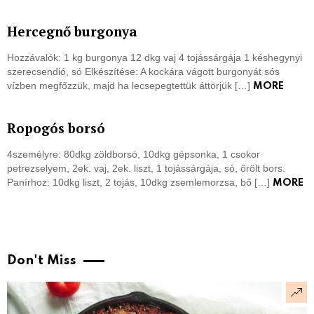
Hercegnő burgonya
Hozzávalók: 1 kg burgonya 12 dkg vaj 4 tojássárgája 1 késhegynyi
szerecsendió, só Elkészítése: A kockára vágott burgonyát sós
vízben megfőzzük, majd ha lecsepegtettük áttörjük […]
MORE
Ropogós borsó
4személyre: 80dkg zöldborsó, 10dkg gépsonka, 1 csokor
petrezselyem, 2ek. vaj, 2ek. liszt, 1 tojássárgája, só, őrölt bors.
Panírhoz: 10dkg liszt, 2 tojás, 10dkg zsemlemorzsa, bő […]
MORE
Don't Miss