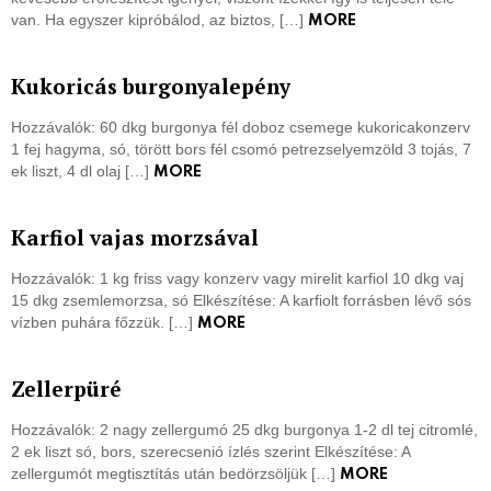
van. Ha egyszer kipróbálod, az biztos, […]
MORE
Kukoricás burgonyalepény
Hozzávalók: 60 dkg burgonya fél doboz csemege kukoricakonzerv
1 fej hagyma, só, törött bors fél csomó petrezselyemzöld 3 tojás, 7
ek liszt, 4 dl olaj […]
MORE
Karfiol vajas morzsával
Hozzávalók: 1 kg friss vagy konzerv vagy mirelit karfiol 10 dkg vaj
15 dkg zsemlemorzsa, só Elkészítése: A karfiolt forrásben lévő sós
vízben puhára főzzük. […]
MORE
Zellerpüré
Hozzávalók: 2 nagy zellergumó 25 dkg burgonya 1-2 dl tej citromlé,
2 ek liszt só, bors, szerecsenió ízlés szerint Elkészítése: A
zellergumót megtisztítás után bedörzsöljük […]
MORE