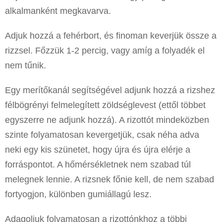
alkalmanként megkavarva.
Adjuk hozzá a fehérbort, és finoman keverjük össze a
rizzsel. Főzzük 1-2 percig, vagy amíg a folyadék el
nem tűnik.
Egy merítőkanál segítségével adjunk hozzá a rizshez
félbögrényi felmelegített zöldséglevest (ettől többet
egyszerre ne adjunk hozzá). A rizottót mindeközben
szinte folyamatosan kevergetjük, csak néha adva
neki egy kis szünetet, hogy újra és újra elérje a
forráspontot. A hőmérsékletnek nem szabad túl
melegnek lennie. A rizsnek főnie kell, de nem szabad
fortyogjon, különben gumiállagú lesz.
Adagoljuk folyamatosan a rizottónkhoz a többi