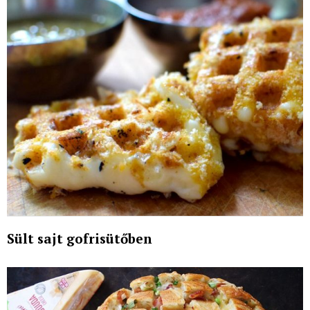
Sült sajt gofrisütőben