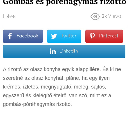
Gombás és póréhagymás rizottó
11 éve
2k
Views
Facebook
Twitter
Pinterest
LinkedIn
A rizottó az olasz konyha egyik alappillére. És ki ne
szeretné az olasz konyhát, pláne, ha egy ilyen
krémes, ízletes, megnyugtató, meleg, sajtos,
egyszerű és kielégítő ételről van szó, mint ez a
gombás-póréhagymás rizottó.