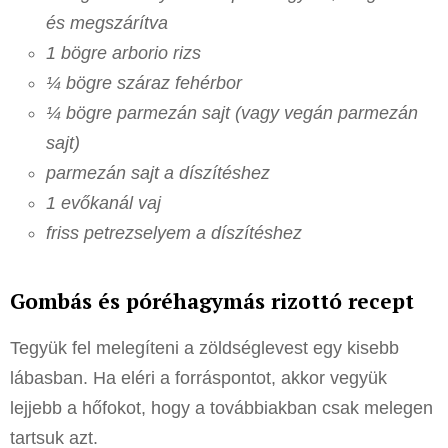
és megszárítva
1 bögre arborio rizs
¼ bögre száraz fehérbor
¼ bögre parmezán sajt (vagy vegán parmezán
sajt)
parmezán sajt a díszítéshez
1 evőkanál vaj
friss petrezselyem a díszítéshez
Gombás és póréhagymás rizottó recept
Tegyük fel melegíteni a zöldséglevest egy kisebb
lábasban. Ha eléri a forráspontot, akkor vegyük
lejjebb a hőfokot, hogy a továbbiakban csak melegen
tartsuk azt.