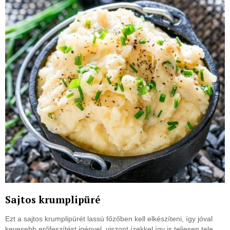
Sajtos krumplipüré
Ezt a sajtos krumplipürét lassú főzőben kell elkészíteni, így jóval
kevesebb erőfeszítést igényel, viszont ízekkel így is teljesen tele