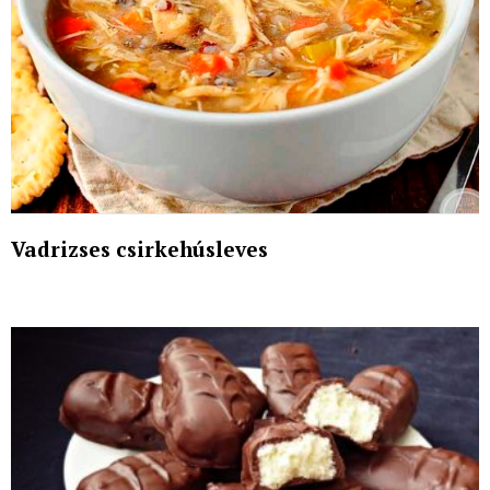
Vadrizses csirkehúsleves