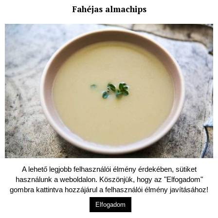
Fahéjas almachips
A lehető legjobb felhasználói élmény érdekében, sütiket
használunk a weboldalon. Köszönjük, hogy az "Elfogadom"
LEVESEK
gombra kattintva hozzájárul a felhasználói élmény javításához!
Articsóka krémleves
Elfogadom