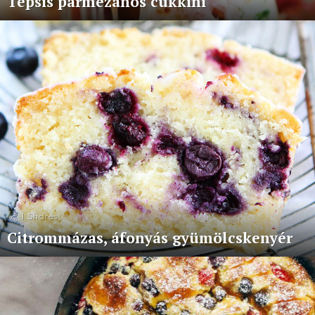
Tepsis parmezános cukkini
1
Shares
Citrommázas, áfonyás gyümölcskenyér