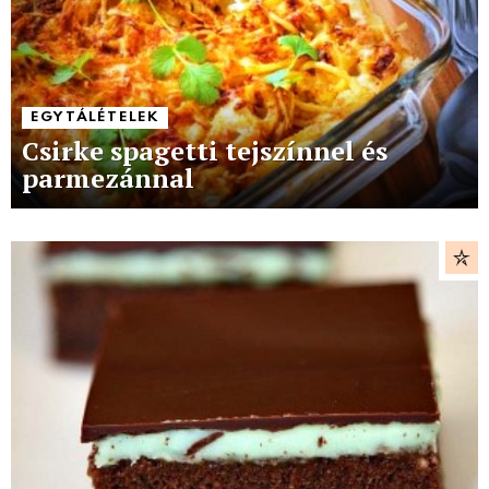
EGYTÁLÉTELEK
Csirke spagetti tejszínnel és
parmezánnal