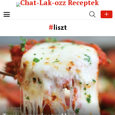
SEARCH
Menu
liszt
Subterms
Latest
stories
1
Shares