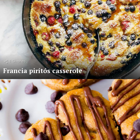
1
Shares
Francia pirítós casserole