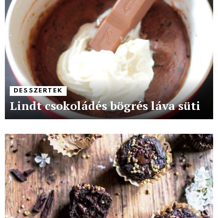
DESSZERTEK
Lindt csokoládés bögrés láva süti