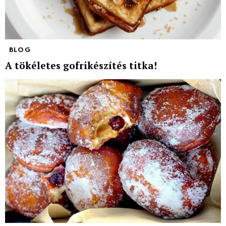
BLOG
A tökéletes gofrikészítés titka!