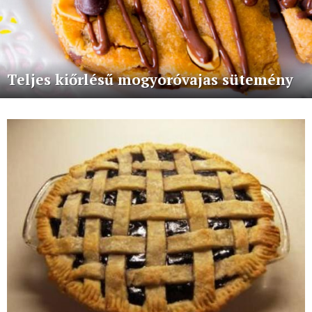
Teljes kiőrlésű mogyoróvajas sütemény
More
stories