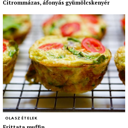
Citrommázas, áfonyás gyümölcskenyér
OLASZ ÉTELEK
Frittata muffin