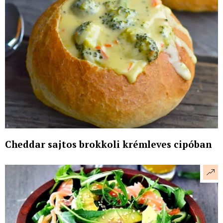
Cheddar sajtos brokkoli krémleves cipóban