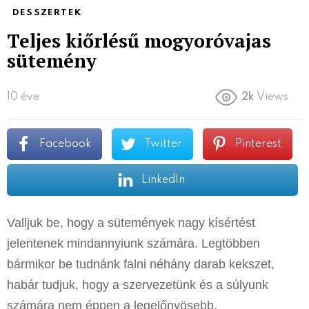
DESSZERTEK
Teljes kiőrlésű mogyoróvajas
sütemény
10 éve
2k
Views
Facebook
Twitter
Pinterest
LinkedIn
Valljuk be, hogy a sütemények nagy kísértést
jelentenek mindannyiunk számára. Legtöbben
bármikor be tudnánk falni néhány darab kekszet,
habár tudjuk, hogy a szervezetünk és a súlyunk
számára nem éppen a legelőnyösebb.