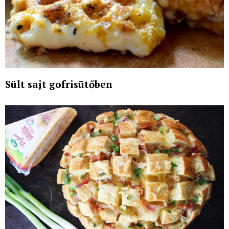
Sült sajt gofrisütőben