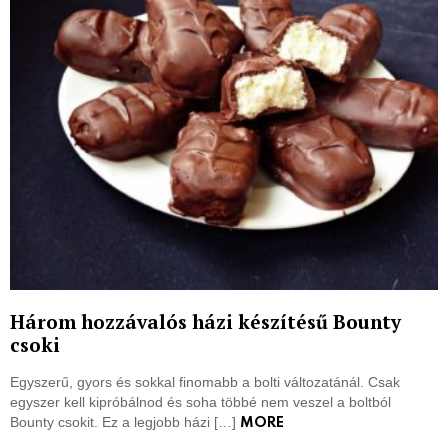
Három hozzávalós házi készítésű Bounty
csoki
Egyszerű, gyors és sokkal finomabb a bolti változatánál. Csak
egyszer kell kipróbálnod és soha többé nem veszel a boltból
Bounty csokit. Ez a legjobb házi […]
MORE