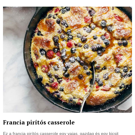
Francia pirítós casserole
Ez a francia pirítós casserole egy vajas, gazdag és egy kicsit