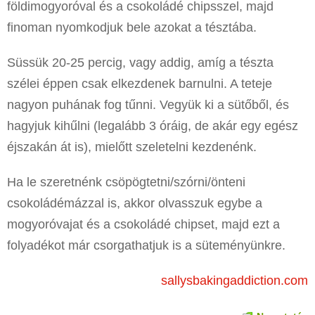
földimogyoróval és a csokoládé chipsszel, majd
finoman nyomkodjuk bele azokat a tésztába.
Süssük 20-25 percig, vagy addig, amíg a tészta
szélei éppen csak elkezdenek barnulni. A teteje
nagyon puhának fog tűnni. Vegyük ki a sütőből, és
hagyjuk kihűlni (legalább 3 óráig, de akár egy egész
éjszakán át is), mielőtt szeletelni kezdenénk.
Ha le szeretnénk csöpögtetni/szórni/önteni
csokoládémázzal is, akkor olvasszuk egybe a
mogyoróvajat és a csokoládé chipset, majd ezt a
folyadékot már csorgathatjuk is a süteményünkre.
sallysbakingaddiction.com