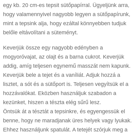
egy kb. 20 cm-es tepsit sütőpapírral. Ügyeljünk arra,
hogy valamennyivel nagyobb legyen a sütőpapírunk,
mint a tepsink alja, hogy ezáltal könnyebben tudjuk
belőle eltávolítani a süteményt.
Keverjük össze egy nagyobb edényben a
mogyoróvajat, az olajt és a barna cukrot. Keverjük
addig, amíg teljesen egynemű masszát nem kapunk.
Keverjük bele a tejet és a vaníliát. Adjuk hozzá a
lisztet, a sót és a sütőport is. Teljesen vegyítsük el a
hozzávalókat. Eközben használjuk szabadon a
kezünket, hiszen a tészta elég sűrű lesz.
Öntsük át a tésztát a tepsinkre, és egyengessük el
benne, hogy ne maradjanak üres helyek vagy lyukak.
Ehhez használjunk spatulát. A tetejét szórjuk meg a