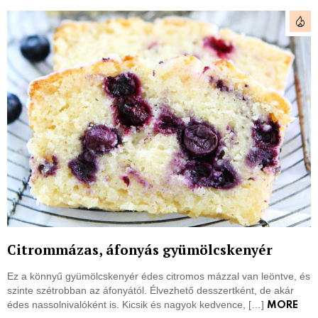
Citrommázas, áfonyás gyümölcskenyér
Ez a könnyű gyümölcskenyér édes citromos mázzal van leöntve, és
szinte szétrobban az áfonyától. Élvezhető desszertként, de akár
édes nassolnivalóként is. Kicsik és nagyok kedvence, […]
MORE