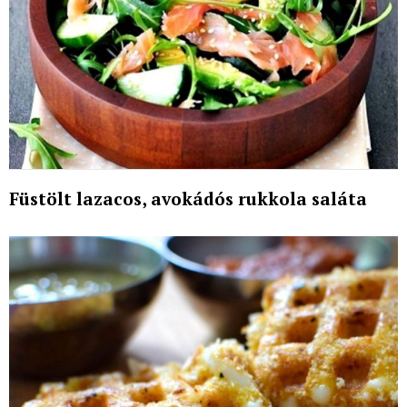
Füstölt lazacos, avokádós rukkola saláta