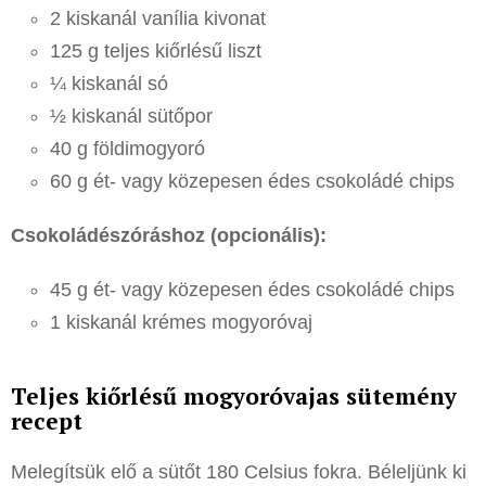
2 kiskanál vanília kivonat
125 g teljes kiőrlésű liszt
¼ kiskanál só
½ kiskanál sütőpor
40 g földimogyoró
60 g ét- vagy közepesen édes csokoládé chips
Csokoládészóráshoz (opcionális):
45 g ét- vagy közepesen édes csokoládé chips
1 kiskanál krémes mogyoróvaj
Teljes kiőrlésű mogyoróvajas sütemény
recept
Melegítsük elő a sütőt 180 Celsius fokra. Béleljünk ki