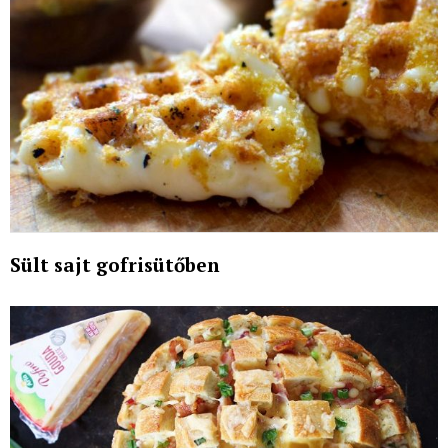
Sült sajt gofrisütőben