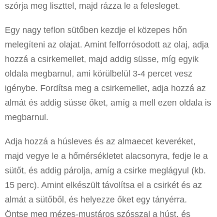
szórja meg liszttel, majd rázza le a felesleget.
Egy nagy teflon sütőben kezdje el közepes hőn
melegíteni az olajat. Amint felforrósodott az olaj, adja
hozzá a csirkemellet, majd addig süsse, míg egyik
oldala megbarnul, ami körülbelül 3-4 percet vesz
igénybe. Fordítsa meg a csirkemellet, adja hozzá az
almát és addig süsse őket, amíg a mell ezen oldala is
megbarnul.
Adja hozzá a húsleves és az almaecet keveréket,
majd vegye le a hőmérsékletet alacsonyra, fedje le a
sütőt, és addig párolja, amíg a csirke meglágyul (kb.
15 perc). Amint elkészült távolítsa el a csirkét és az
almát a sütőből, és helyezze őket egy tányérra.
Öntse meg mézes-mustáros szósszal a húst, és