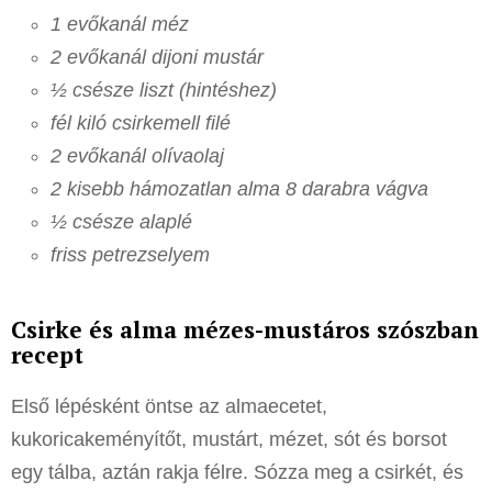
1 evőkanál méz
2 evőkanál dijoni mustár
½ csésze liszt (hintéshez)
fél kiló csirkemell filé
2 evőkanál olívaolaj
2 kisebb hámozatlan alma 8 darabra vágva
½ csésze alaplé
friss petrezselyem
Csirke és alma mézes-mustáros szószban
recept
Első lépésként öntse az almaecetet,
kukoricakeményítőt, mustárt, mézet, sót és borsot
egy tálba, aztán rakja félre. Sózza meg a csirkét, és