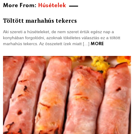
More From:
Húsételek
Töltött marhahús tekercs
Aki szereti a húsételeket, de nem szeret értük egész nap a
konyhában forgolódni, azoknak tökéletes választás ez a töltött
marhahús tekercs. Az összetett ízek miatt […]
MORE