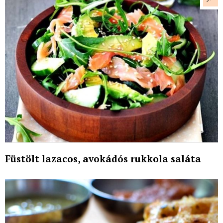
Füstölt lazacos, avokádós rukkola saláta