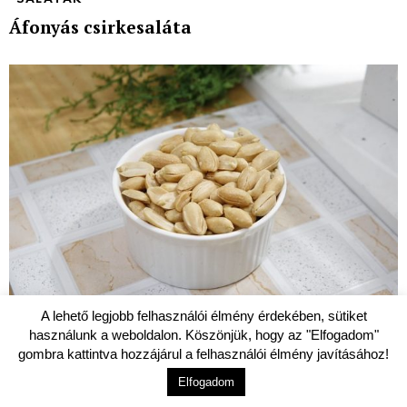
Áfonyás csirkesaláta
A lehető legjobb felhasználói élmény érdekében, sütiket
használunk a weboldalon. Köszönjük, hogy az "Elfogadom"
BLOG
gombra kattintva hozzájárul a felhasználói élmény javításához!
Mogyorót pirítanál? A mikró a legjobb
Elfogadom
barátod!