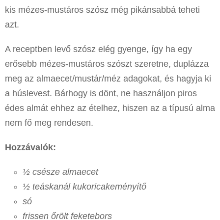
kis mézes-mustáros szósz még pikánsabbá teheti
azt.
A receptben levő szósz elég gyenge, így ha egy
erősebb mézes-mustáros szószt szeretne, duplázza
meg az almaecet/mustár/méz adagokat, és hagyja ki
a húslevest. Bárhogy is dönt, ne használjon piros
édes almát ehhez az ételhez, hiszen az a típusú alma
nem fő meg rendesen.
Hozzávalók:
½ csésze almaecet
½ teáskanál kukoricakeményítő
só
frissen őrölt feketebors