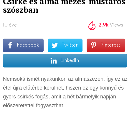
Csirke és alma mézes-mustáros
szószban
10 éve
2.9k
Views
Facebook
Twitter
Pinterest
LinkedIn
Nemsoká ismét nyakunkon az almaszezon, így ez az
étel újra előtérbe kerülhet, hiszen ez egy könnyű és
gyors csirkés fogás, amit a hét bármelyik napján
előszeretettel fogyaszthat.