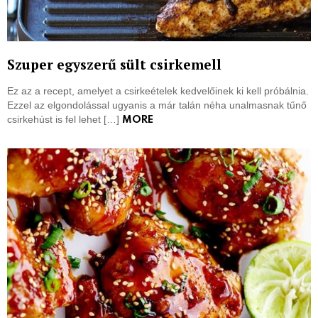
Szuper egyszerű sült csirkemell
Ez az a recept, amelyet a csirkeételek kedvelőinek ki kell próbálnia.
Ezzel az elgondolással ugyanis a már talán néha unalmasnak tűnő
csirkehúst is fel lehet […]
MORE