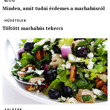
BLOG
Minden, amit tudni érdemes a marhahúsról
HÚSÉTELEK
Töltött marhahús tekercs
SALÁTÁK