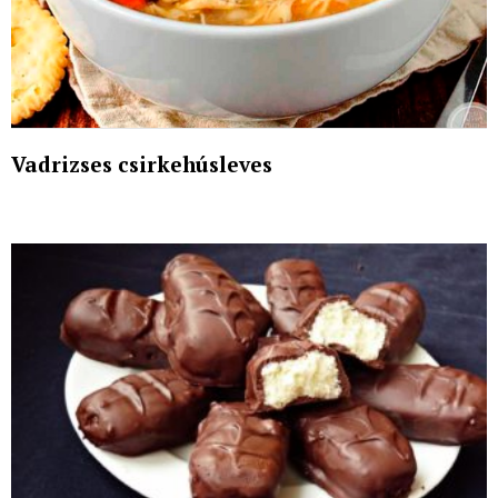
Vadrizses csirkehúsleves