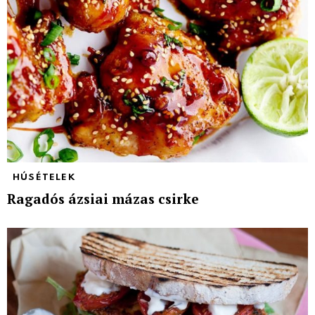
HÚSÉTELEK
Ragadós ázsiai mázas csirke