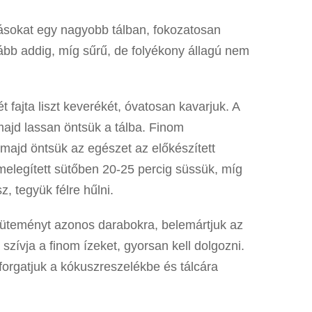
jásokat egy nagyobb tálban, fokozatosan
vább addig, míg sűrű, de folyékony állagú nem
 fajta liszt keverékét, óvatosan kavarjuk. A
 majd lassan öntsük a tálba. Finom
 majd öntsük az egészet az előkészített
lőmelegített sütőben 20-25 percig süssük, míg
, tegyük félre hűlni.
 süteményt azonos darabokra, belemártjuk az
zívja a finom ízeket, gyorsan kell dolgozni.
eforgatjuk a kókuszreszelékbe és tálcára