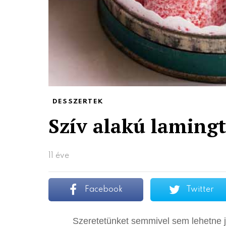
DESSZERTEK
Szív alakú laming
11 éve
Facebook
Twitter
Szeretetünket semmivel sem lehetne j