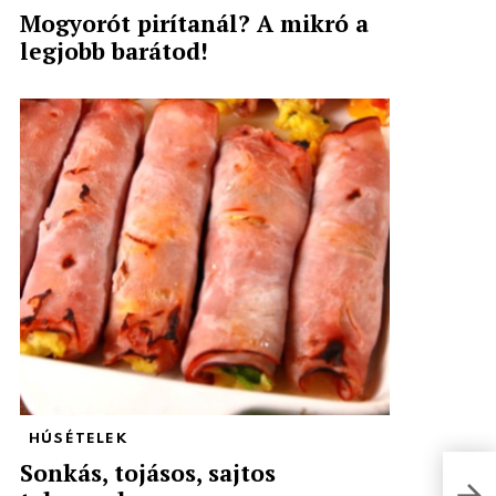
Mogyorót pirítanál? A mikró a
legjobb barátod!
HÚSÉTELEK
Sonkás, tojásos, sajtos
Csir