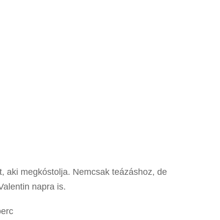
it, aki megkóstolja. Nemcsak teázáshoz, de
Valentin napra is.
perc