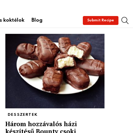
S
és koktélok
Blog
Submit Recipe
DESSZERTEK
Három hozzávalós házi
készítésű Bounty csoki