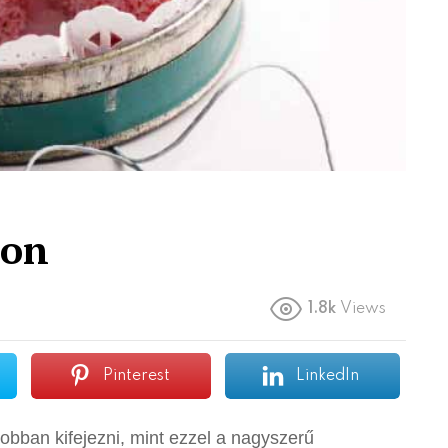
ton
1.8k
Views
Pinterest
LinkedIn
obban kifejezni, mint ezzel a nagyszerű