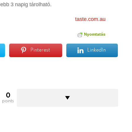
bb 3 napig tárolható.
taste.com.au
Nyomtatás
Pinterest
LinkedIn
0
points