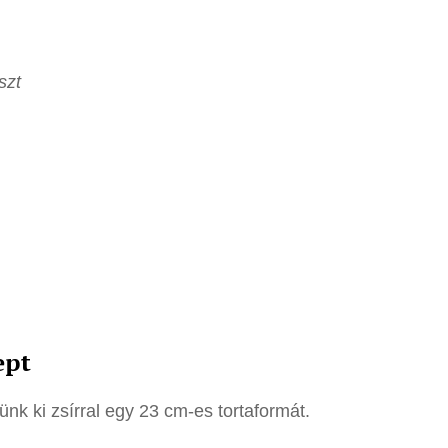
szt
ept
ünk ki zsírral egy 23 cm-es tortaformát.