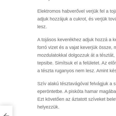
Elektromos habverővel verjük fel a to
adjuk hozzájuk a cukrot, és verjük to
lesz.
A tojásos keverékhez adjuk hozzá a két
forró vizet és a vajat keverjük össze,
mozdulatokkal dolgozzuk át a tésztát,
tepsibe. Simítsuk el a felületet. Az e
a tészta ruganyos nem lesz. Amint kész
Szív alakú tésztavágóval felvágjuk a
eperöntetbe. A piskóta hamar magába s
Ezt követően az áztatott szíveket bel
helyezzük.
ó)