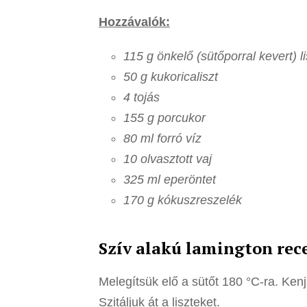
Hozzávalók:
115 g önkelő (sütőporral kevert) li
50 g kukoricaliszt
4 tojás
155 g porcukor
80 ml forró víz
10 olvasztott vaj
325 ml eperöntet
170 g kókuszreszelék
Szív alakú lamington rec
Melegítsük elő a sütőt 180 °C-ra. Kenj
Szitáljuk át a liszteket.