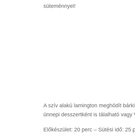
süteménnyel!
A szív alakú lamington meghódít bárk
ünnepi desszertként is tálalható vagy 
Előkészület: 20 perc – Sütési idő: 25 