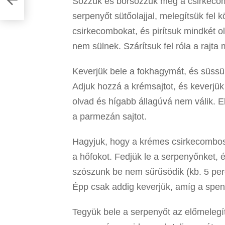
Sózzuk és borsozzuk meg a csirkecombo
serpenyőt sütőolajjal, melegítsük fel
csirkecombokat, és pirítsuk mindkét o
nem sülnek. Szárítsuk fel róla a rajta 
Keverjük bele a fokhagymát, és süssük
Adjuk hozzá a krémsajtot, és keverjük
olvad és hígabb állagúvá nem válik. E
a parmezán sajtot.
Hagyjuk, hogy a krémes csirkecombos 
a hőfokot. Fedjük le a serpenyőnket, 
szószunk be nem sűrűsödik (kb. 5 perc
Épp csak addig keverjük, amíg a spe
Tegyük bele a serpenyőt az előmelegít