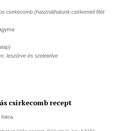
tos csirkecomb (használhatunk csirkemell filét
hagyma
alap)
n, leszűrve és szeletelve
ás csirkecomb recept
 fokra.