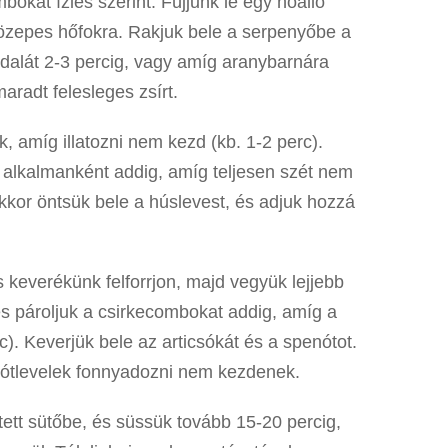
kat ízlés szerint. Fújjunk le egy hőálló
 közepes hőfokra. Rakjuk bele a serpenyőbe a
ldalát 2-3 percig, vagy amíg aranybarnára
maradt felesleges zsírt.
, amíg illatozni nem kezd (kb. 1-2 perc).
 alkalmanként addig, amíg teljesen szét nem
kkor öntsük bele a húslevest, és adjuk hozzá
keverékünk felforrjon, majd vegyük lejjebb
és pároljuk a csirkecombokat addig, amíg a
). Keverjük bele az articsókát és a spenótot.
nótlevelek fonnyadozni nem kezdenek.
ett sütőbe, és süssük tovább 15-20 percig,