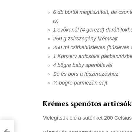
6 db bőrtől megtisztított, de cson
is)
1 evőkanál (4 gerezd) darált fok
250 g zsírszegény krémsajt
250 ml csirkehúsleves (húsleves 
1 Konzerv articsóka pácban/vízbe
4 bögre baby spenótlevél
Só és bors a fűszerezéshez
¼ bögre parmezán sajt
Krémes spenótos articsók
Melegítsük elő a sütőnket 200 Celsius