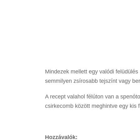
Mindezek mellett egy valódi felüdülés
semmilyen zsírosabb tejszínt vagy ber
A recept valahol félúton van a spenót
csirkecomb között meghintve egy kis f
Hozzávalók: