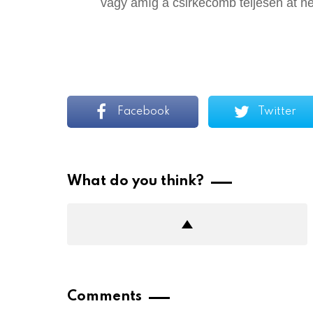
vagy amíg a csirkecomb teljesen át nem
Facebook
Twitter
What do you think?
Comments