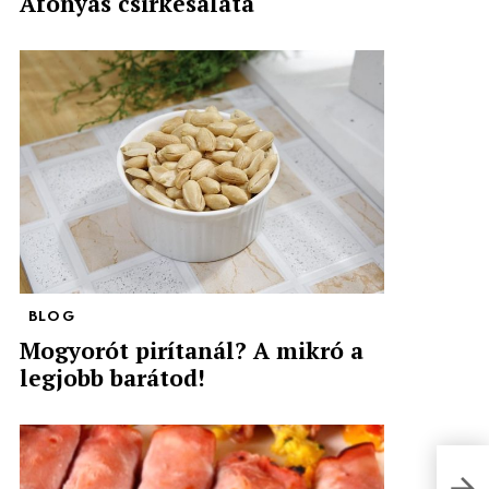
Áfonyás csirkesaláta
BLOG
Mogyorót pirítanál? A mikró a
legjobb barátod!
Lim