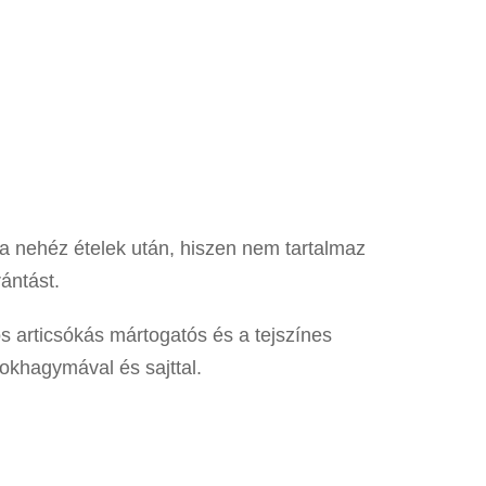
 a nehéz ételek után, hiszen nem tartalmaz
ántást.
os articsókás mártogatós és a tejszínes
okhagymával és sajttal.