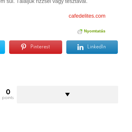
 sül. Tálaljuk rizzsel vagy tésztával.
cafedelites.com
Nyomtatás
Pinterest
LinkedIn
0
points