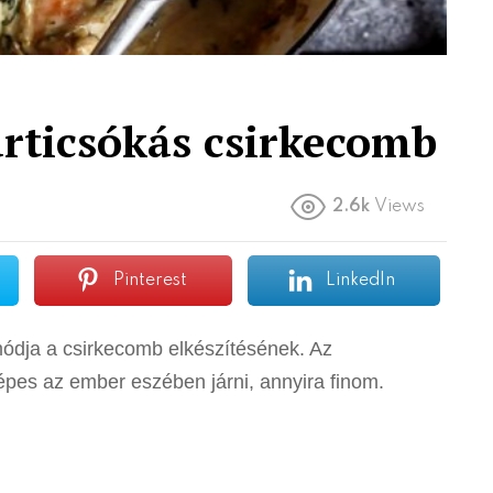
rticsókás csirkecomb
2.6k
Views
Pinterest
LinkedIn
módja a csirkecomb elkészítésének. Az
épes az ember eszében járni, annyira finom.