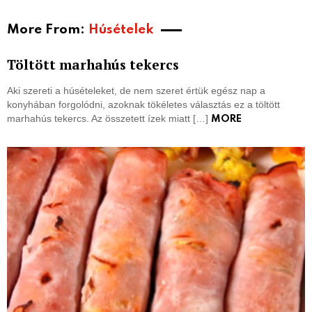
More From:
Húsételek
Töltött marhahús tekercs
Aki szereti a húsételeket, de nem szeret értük egész nap a
konyhában forgolódni, azoknak tökéletes választás ez a töltött
marhahús tekercs. Az összetett ízek miatt […]
MORE