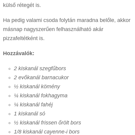
külső rétegét is.
Ha pedig valami csoda folytán maradna belőle, akkor
másnap nagyszerűen felhasználható akár
pizzafeltétként is.
Hozzávalók:
2 kiskanál szegfűbors
2 evőkanál barnacukor
½ kiskanál kömény
¼ kiskanál fokhagyma
¼ kiskanál fahéj
1 kiskanál só
½ kiskanál frissen őrölt bors
1/8 kiskanál cayenne-i bors