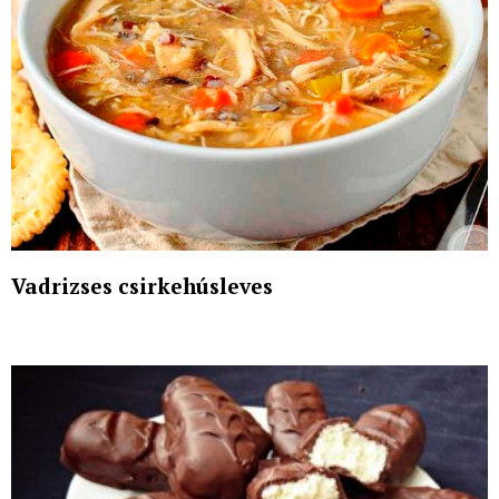
Vadrizses csirkehúsleves