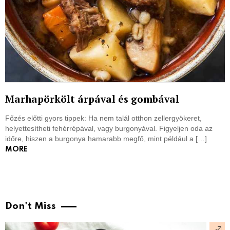
Marhapörkölt árpával és gombával
Főzés előtti gyors tippek: Ha nem talál otthon zellergyökeret,
helyettesítheti fehérrépával, vagy burgonyával. Figyeljen oda az
időre, hiszen a burgonya hamarabb megfő, mint például a […]
MORE
Don't Miss