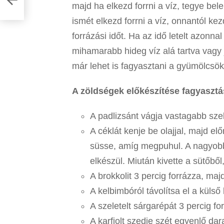
majd ha elkezd forrni a víz, tegye bel
ismét elkezd forrni a víz, onnantól ke
forrázási időt. Ha az idő letelt azonnal
mihamarabb hideg víz alá tartva vagy 
már lehet is fagyasztani a gyümölcsök
A zöldségek előkészítése fagyaszt
A padlizsánt vágja vastagabb szel
A céklát kenje be olajjal, majd e
süsse, amíg megpuhul. A nagyobb
elkészül. Miután kivette a sütőből,
A brokkolit 3 percig forrázza, maj
A kelbimbóról távolítsa el a külső
A szeletelt sárgarépát 3 percig fo
A karfiolt szedje szét egyenlő dar