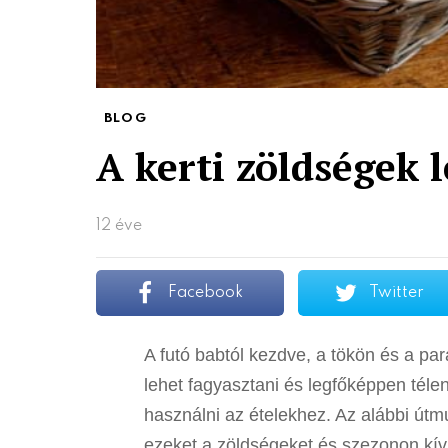
BLOG
A kerti zöldségek 
12 éve
Facebook
Twitter
A futó babtól kezdve, a tökön és a pa
lehet fagyasztani és legfőképpen téle
használni az ételekhez. Az alábbi út
ezeket a zöldségeket és szezonon kívül