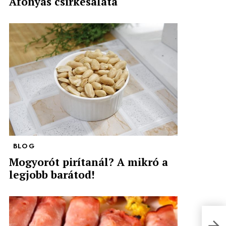
Áfonyás csirkesaláta
BLOG
Mogyorót pirítanál? A mikró a
legjobb barátod!
Túró