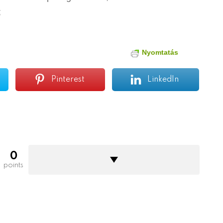
;
Nyomtatás
Pinterest
LinkedIn
0
points