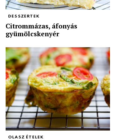
DESSZERTEK
Citrommázas, áfonyás
gyümölcskenyér
OLASZ ÉTELEK