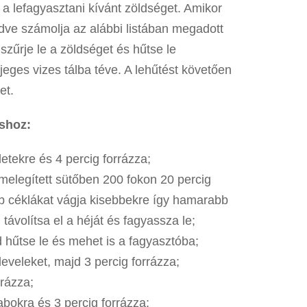
e a lefagyasztani kívánt zöldséget. Amikor
zdve számolja az alábbi listában megadott
 szűrje le a zöldséget és hűtse le
jeges vizes tálba téve. A lehűtést követően
et.
áshoz:
etekre és 4 percig forrázza;
lőmelegített sütőben 200 fokon 20 percig
 céklákat vágja kisebbekre így hamarabb
 távolítsa el a héját és fagyassza le;
d hűtse le és mehet is a fagyasztóba;
 leveleket, majd 3 percig forrázza;
rrázza;
abokra és 3 percig forrázza;