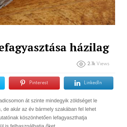
lefagyasztása házilag
2.1k
Views
Pinterest
LinkedIn
radicsomon át szinte mindegyik zöldséget le
n, de akár az év bármely szakában fel lehet
mutatónak köszönhetően lefagyaszthatja
 is felhasználhatja őket.