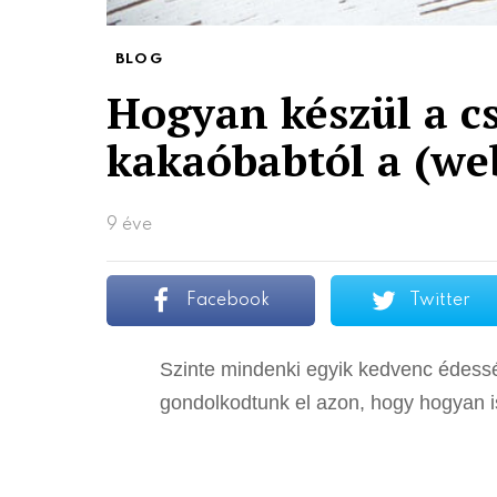
BLOG
Hogyan készül a c
kakaóbabtól a (w
9 éve
Facebook
Twitter
Szinte mindenki egyik kedvenc édess
gondolkodtunk el azon, hogy hogyan i