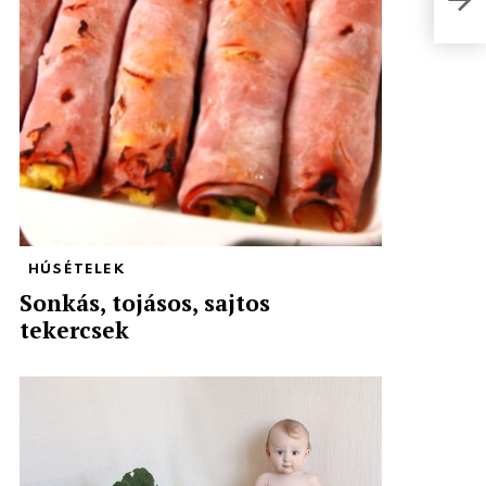
A kl
HÚSÉTELEK
Sonkás, tojásos, sajtos
tekercsek