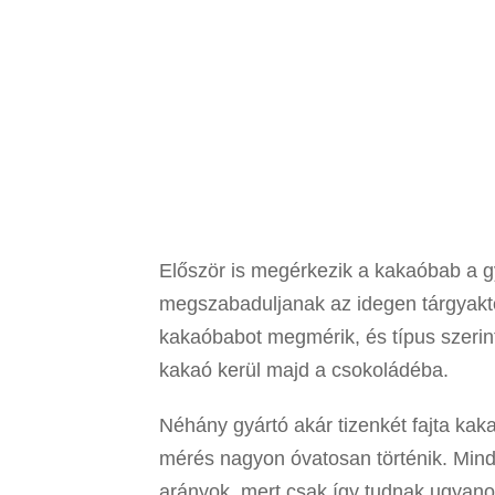
Először is megérkezik a kakaóbab a gy
megszabaduljanak az idegen tárgyaktó
kakaóbabot megmérik, és típus szerint
kakaó kerül majd a csokoládéba.
Néhány gyártó akár tizenkét fajta kak
mérés nagyon óvatosan történik. Mind
arányok, mert csak így tudnak ugyanoly