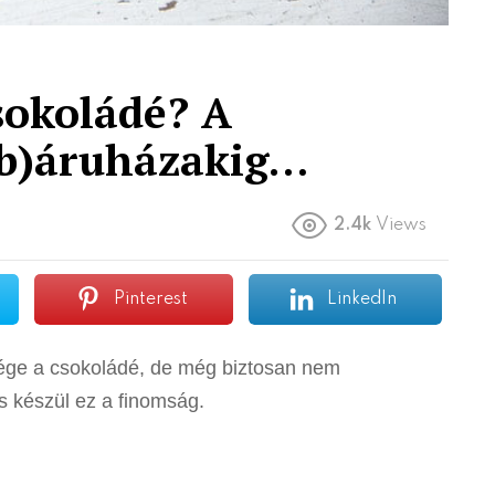
sokoládé? A
eb)áruházakig…
2.4k
Views
Pinterest
LinkedIn
ége a csokoládé, de még biztosan nem
s készül ez a finomság.