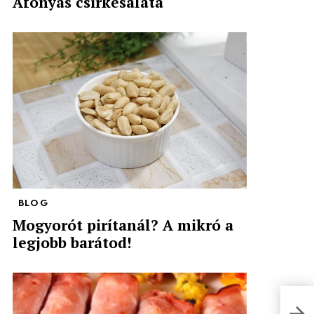
Áfonyás csirkesaláta
BLOG
Mogyorót pirítanál? A mikró a
legjobb barátod!