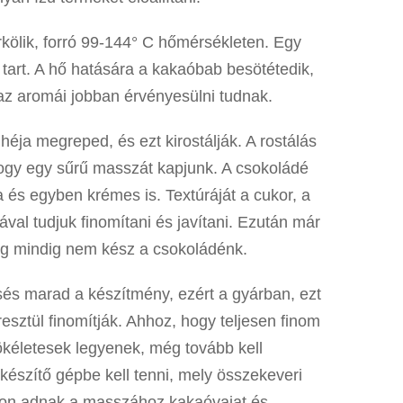
ölik, forró 99-144° C hőmérsékleten. Egy
t tart. A hő hatására a kakaóbab besötétedik,
z aromái jobban érvényesülni tudnak.
éja megreped, és ezt kirostálják. A rostálás
hogy egy sűrű masszát kapjunk. A csokoládé
és egyben krémes is. Textúráját a cukor, a
ával tudjuk finomítani és javítani. Ezután már
még mindig nem kész a csokoládénk.
és marad a készítmény, ezért a gyárban, ezt
esztül finomítják. Ahhoz, hogy teljesen finom
ökéletesek legyenek, még tovább kell
észítő gépbe kell tenni, mely összekeveri
onton adnak a masszához kakaóvajat és