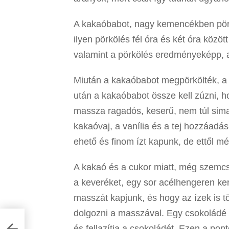
A kakaóbabot, nagy kemencékben pörk
ilyen pörkölés fél óra és két óra közöt
valamint a pörkölés eredményeképp, a
Miután a kakaóbabot megpörkölték, a h
után a kakaóbabot össze kell zúzni, 
massza ragadós, keserű, nem túl sima 
kakaóvaj, a vanília és a tej hozzáadás
ehető és finom ízt kapunk, de ettől 
A kakaó és a cukor miatt, még szemcs
a keveréket, egy sor acélhengeren ker
masszát kapjunk, és hogy az ízek is t
dolgozni a masszával. Egy csokoládé k
és fellazítja a csokoládét. Ezen a p