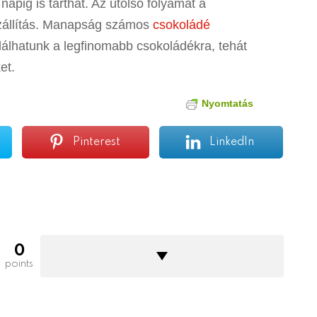
napig is tarthat. Az utolsó folyamat a
szállítás. Manapság számos
csokoládé
lálhatunk a legfinomabb csokoládékra, tehát
et.
Nyomtatás
Pinterest
LinkedIn
0
points