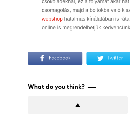
csokoládéknál, ez a folyamat akár hat 
csomagolás, majd a boltokba való ki
webshop
hatalmas kínálatában is ráta
online is megrendelhetjük kedvencünk
Facebook
Twitter
What do you think?