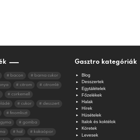
ék
Gasztro kategóriák
Blog
bacon
barna cukor
Desszertek
onya
citrom
citromlé
Egytálételek
csirkemell
Főzelékek
Halak
oládé
cukor
desszert
Hírek
finomliszt
Húsételek
Italok és koktélok
agyma
gomba
Köretek
ma
hal
kakaópor
Levesek