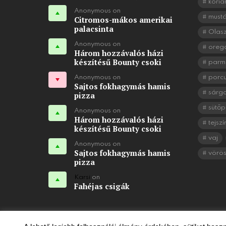
koria
Anonymous on
mustá
Citromos-mákos amerikai
palacsinta
Olasz
Anonymous on
oreg
Három hozzávalós házi
készítésű Bounty csoki
parm
Anonymous on
porc
Sajtos fokhagymás hamis
sárg
pizza
sütőp
Anonymous on
Három hozzávalós házi
tejszí
készítésű Bounty csoki
vaj
Anonymous on
Sajtos fokhagymás hamis
vörö
pizza
Karsi
on
Fahéjas csigák