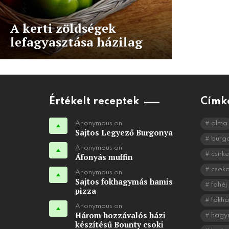
A kerti zöldségek
lefagyasztása házilag
Értékelt receptek
Címk
Anonymous on
alma
Sajtos Legyező Burgonya
burg
Anonymous on
csirke
Áfonyás muffin
csok
Anonymous on
Sajtos fokhagymás hamis
fahéj
pizza
fokh
Anonymous on
Három hozzávalós házi
hagy
készítésű Bounty csoki