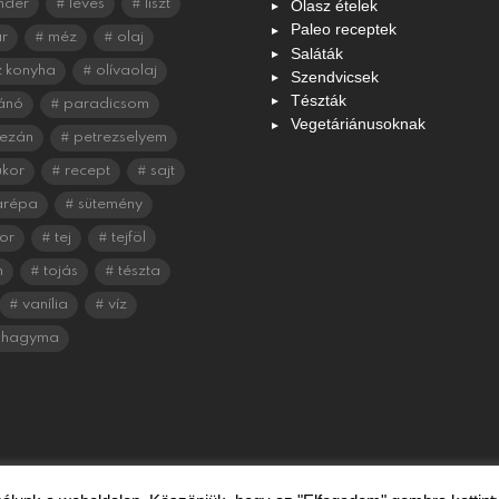
Olasz ételek
nder
leves
liszt
Paleo receptek
r
méz
olaj
Saláták
 konyha
olívaolaj
Szendvicsek
Tészták
ánó
paradicsom
Vegetáriánusoknak
ezán
petrezselyem
ukor
recept
sajt
arépa
sütemény
or
tej
tejföl
n
tojás
tészta
vanília
víz
shagyma