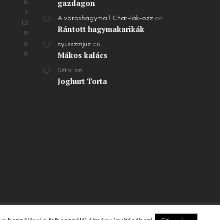
gazdagon
6
1
A vöröshagyma | Chat-lak-ozz
on
12
Rántott hagymakarikák
9
6
nyusszmjuz
on
Mákos kalács
9
Szilvi
on
Joghurt Torta