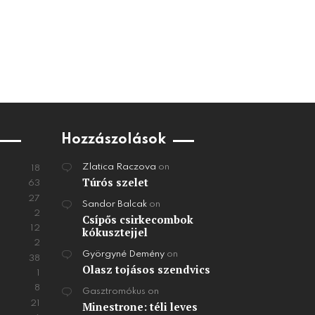
Hozzászolások
Zlatica Raczova
on
18
Túrós szelet
63
27
Sandor Balcak
on
2
Csípős csirkecombok
12
kókusztejjel
2
Györgyné Demény
on
38
Olasz tojásos szendvics
1
8
Gasztromókus
on
21
Minestrone: téli leves