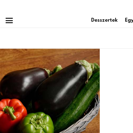
Desszertek
Egy
Menu
Subterms
Latest
stories