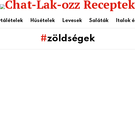
tálételek
Húsételek
Levesek
Saláták
Italok 
zöldségek