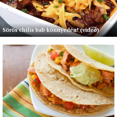
Sörös chilis bab könnyedén! (videó)
More
stories