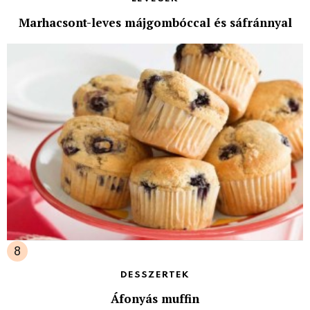
Marhacsont-leves májgombóccal és sáfránnyal
DESSZERTEK
Áfonyás muffin