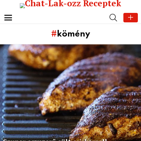
SEARCH
Menu
kömény
Subterms
Latest
stories