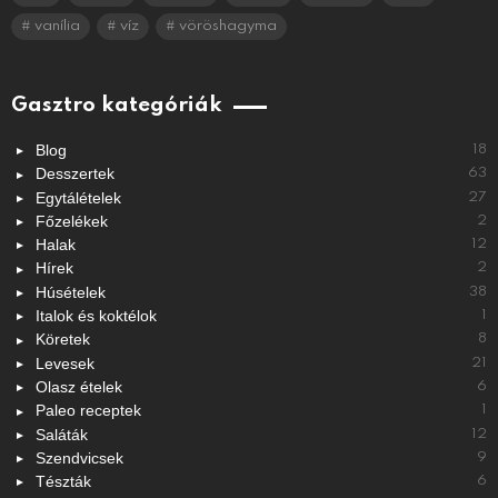
vanília
víz
vöröshagyma
Gasztro kategóriák
Blog
18
Desszertek
63
Egytálételek
27
Főzelékek
2
Halak
12
Hírek
2
Húsételek
38
Italok és koktélok
1
Köretek
8
Levesek
21
Olasz ételek
6
Paleo receptek
1
Saláták
12
Szendvicsek
9
Tészták
6