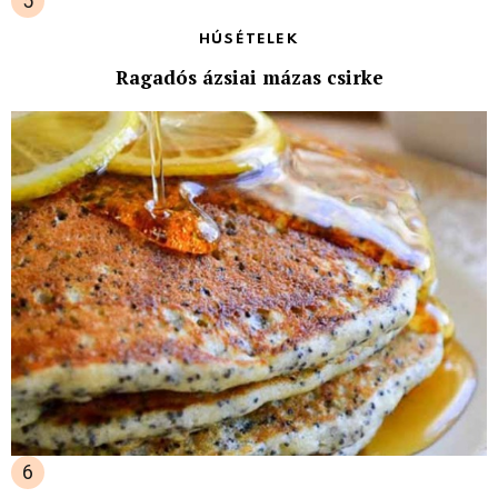
HÚSÉTELEK
Ragadós ázsiai mázas csirke