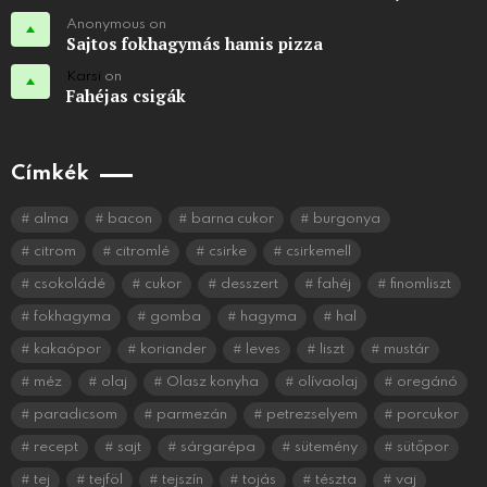
Anonymous on
Sajtos fokhagymás hamis pizza
Karsi
on
Fahéjas csigák
Címkék
alma
bacon
barna cukor
burgonya
citrom
citromlé
csirke
csirkemell
csokoládé
cukor
desszert
fahéj
finomliszt
fokhagyma
gomba
hagyma
hal
kakaópor
koriander
leves
liszt
mustár
méz
olaj
Olasz konyha
olívaolaj
oregánó
paradicsom
parmezán
petrezselyem
porcukor
recept
sajt
sárgarépa
sütemény
sütőpor
tej
tejföl
tejszín
tojás
tészta
vaj