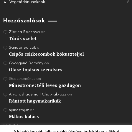
Vegetáriánusoknak
9
Hozzászolások
Zlatica Raczova
on
Túrós szelet
Sandor Balcak
on
Csípős csirkecombok kókusztejjel
Györgyné Demény
on
Olasz tojásos szendvics
Gasztromókus
on
Minestrone: téli leves gazdagon
A vöröshagyma | Chat-lak-ozz
on
Rántott hagymakarikák
nyusszmjuz
on
Mákos kalács
Szilvi
on
Joghurt Torta
A lehető legjobb felhasználói élmény érdekében, sütiket