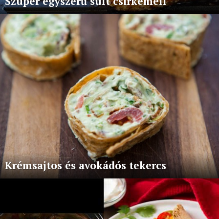
Szuper egyszerű sült csirkemell
Krémsajtos és avokádós tekercs