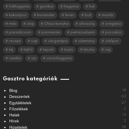
fokhagyma
gomba
hagyma
hal
kakaópor
koriander
leves
liszt
mustár
méz
olaj
Olasz konyha
olívaolaj
oregánó
paradicsom
parmezán
petrezselyem
porcukor
recept
sajt
sárgarépa
sütemény
sütőpor
tej
tejföl
tejszín
tojás
tészta
vaj
vanília
víz
vöröshagyma
Gasztro kategóriák
Blog
18
Desszertek
63
Egytálételek
27
Főzelékek
2
Halak
12
Hírek
2
Húsételek
38