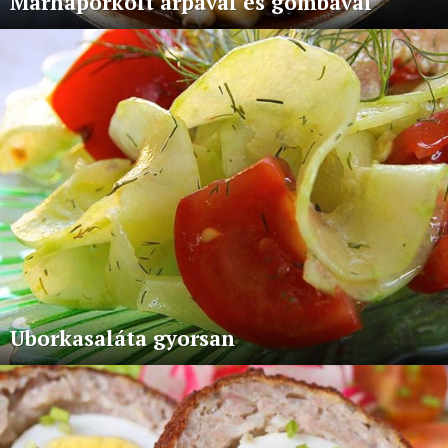
Marhapörkölt árpával és gombával
Uborkasaláta gyorsan