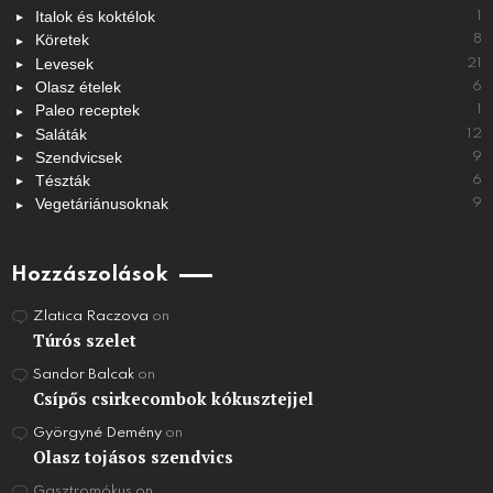
Italok és koktélok
1
Köretek
8
Levesek
21
Olasz ételek
6
Paleo receptek
1
Saláták
12
Szendvicsek
9
Tészták
6
Vegetáriánusoknak
9
Hozzászolások
Zlatica Raczova
on
Túrós szelet
Sandor Balcak
on
Csípős csirkecombok kókusztejjel
Györgyné Demény
on
Olasz tojásos szendvics
Gasztromókus
on