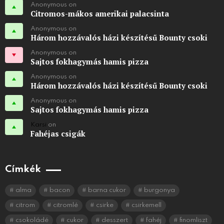
Anonymous on
Citromos-mákos amerikai palacsinta
Anonymous on
Három hozzávalós házi készítésű Bounty csoki
Anonymous on
Sajtos fokhagymás hamis pizza
Anonymous on
Három hozzávalós házi készítésű Bounty csoki
Anonymous on
Sajtos fokhagymás hamis pizza
Karsi
on
Fahéjas csigák
Címkék
alma
bacon
barna cukor
burgonya
citrom
citromlé
csirke
csirkemell
csokoládé
cukor
desszert
fahéj
finomliszt