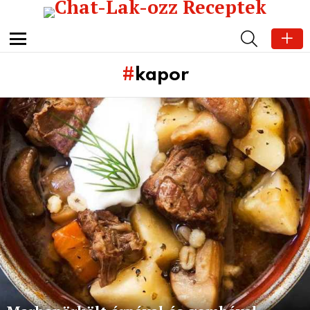
SEARCH
Menu
kapor
Subterms
Latest
stories