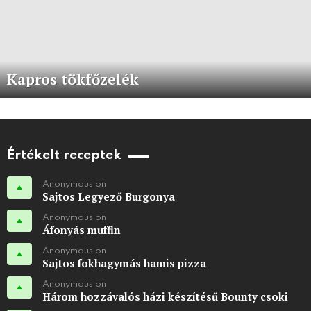
Kapros tökfőzelék
Értékelt receptek
Anonymous on
Sajtos Legyező Burgonya
Anonymous on
Áfonyás muffin
Anonymous on
Sajtos fokhagymás hamis pizza
Anonymous on
Három hozzávalós házi készítésű Bounty csoki