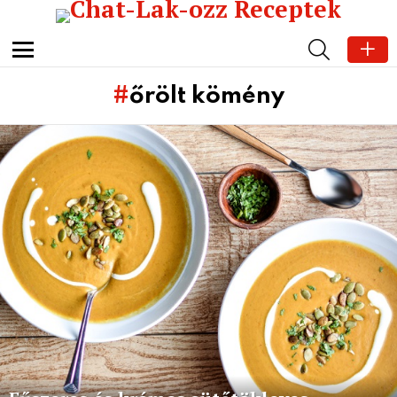
SEARCH
Menu
őrölt kömény
Subterms
Latest
stories