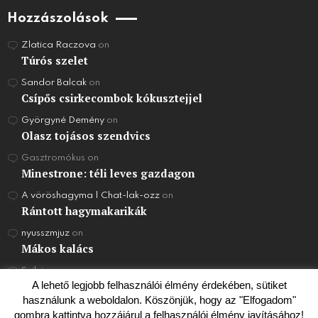
Hozzászolások
Zlatica Raczova
on
Túrós szelet
Sandor Balcak
on
Csípős csirkecombok kókusztejjel
Györgyné Demény
on
Olasz tojásos szendvics
Gasztromókus
on
Minestrone: téli leves gazdagon
A vöröshagyma | Chat-lak-ozz
on
Rántott hagymakarikák
nyusszmjuz
on
Mákos kalács
Szilvi
on
Joghurt Torta
A lehető legjobb felhasználói élmény érdekében, sütiket
használunk a weboldalon. Köszönjük, hogy az "Elfogadom"
gombra kattintva hozzájárul a felhasználói élmény javításához!