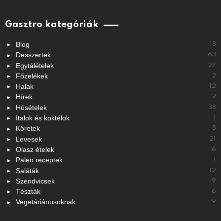
Gasztro kategóriák
Blog
18
Desszertek
63
Egytálételek
27
Főzelékek
2
Halak
12
Hírek
2
Húsételek
38
Italok és koktélok
1
Köretek
8
Levesek
21
Olasz ételek
6
Paleo receptek
1
Saláták
12
Szendvicsek
9
Tészták
6
Vegetáriánusoknak
9