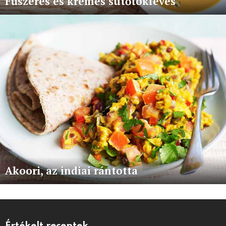
Fűszeres és krémes sütőtökleves
Akoori, az indiai rántotta
Értékelt receptek