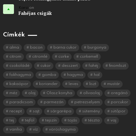
Karsi
on
Fahéjas csigák
Címkék
alma
bacon
barna cukor
burgonya
citrom
citromlé
csirke
csirkemell
csokoládé
cukor
desszert
fahéj
finomliszt
fokhagyma
gomba
hagyma
hal
kakaópor
koriander
leves
liszt
mustár
méz
olaj
Olasz konyha
olívaolaj
oregánó
paradicsom
parmezán
petrezselyem
porcukor
recept
sajt
sárgarépa
sütemény
sütőpor
tej
tejföl
tejszín
tojás
tészta
vaj
vanília
víz
vöröshagyma