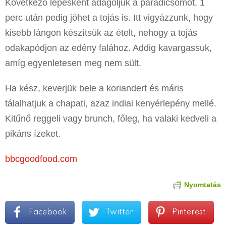
Következő lépésként adagoljuk a paradicsomot, 1
perc után pedig jöhet a tojás is. Itt vigyázzunk, hogy
kisebb lángon készítsük az ételt, nehogy a tojás
odakapódjon az edény falához. Addig kavargassuk,
amíg egyenletesen meg nem sült.
Ha kész, keverjük bele a koriandert és máris
tálalhatjuk a chapati, azaz indiai kenyérlepény mellé.
Kitűnő reggeli vagy brunch, főleg, ha valaki kedveli a
pikáns ízeket.
bbcgoodfood.com
Nyomtatás
Facebook
Twitter
Pinterest