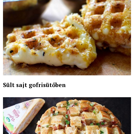
Sült sajt gofrisütőben