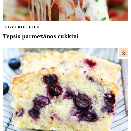
EGYTÁLÉTELEK
Tepsis parmezános cukkini