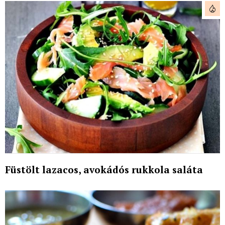
Füstölt lazacos, avokádós rukkola saláta