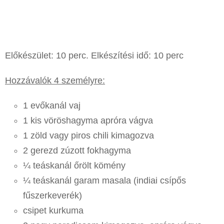
Előkészület: 10 perc. Elkészítési idő: 10 perc
Hozzávalók 4 személyre:
1 evőkanál vaj
1 kis vöröshagyma apróra vágva
1 zöld vagy piros chili kimagozva
2 gerezd zúzott fokhagyma
¼ teáskanál őrölt kömény
¼ teáskanál garam masala (indiai csípős
fűszerkeverék)
csipet kurkuma