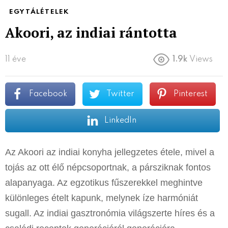
EGYTÁLÉTELEK
Akoori, az indiai rántotta
11 éve
1.9k
Views
Facebook
Twitter
Pinterest
LinkedIn
Az Akoori az indiai konyha jellegzetes étele, mivel a
tojás az ott élő népcsoportnak, a pársziknak fontos
alapanyaga. Az egzotikus fűszerekkel meghintve
különleges ételt kapunk, melynek íze harmóniát
sugall. Az indiai gasztronómia világszerte híres és a