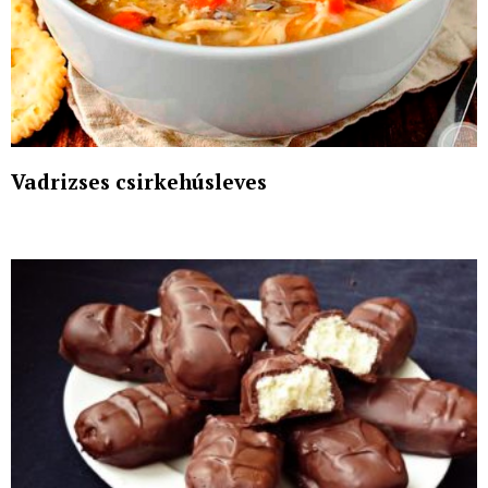
Vadrizses csirkehúsleves