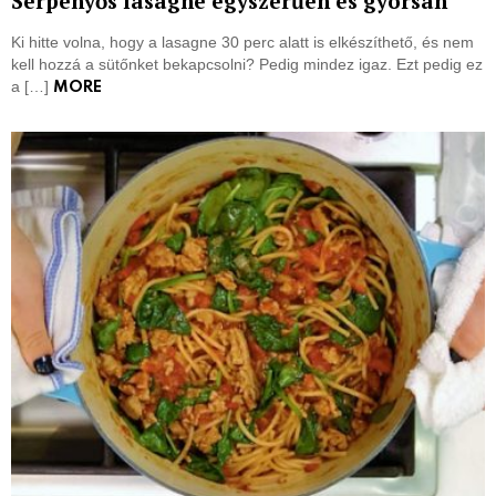
Serpenyős lasagne egyszerűen és gyorsan
Ki hitte volna, hogy a lasagne 30 perc alatt is elkészíthető, és nem
kell hozzá a sütőnket bekapcsolni? Pedig mindez igaz. Ezt pedig ez
a […]
MORE