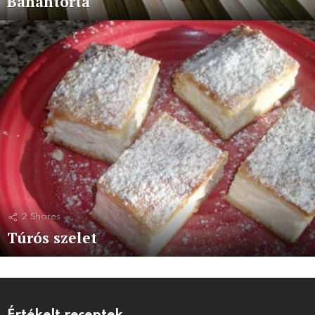
Banántorta
2
Shares
Túrós szelet
Értékelt receptek