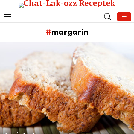
SEARCH
Menu
margarin
Subterms
Latest
stories