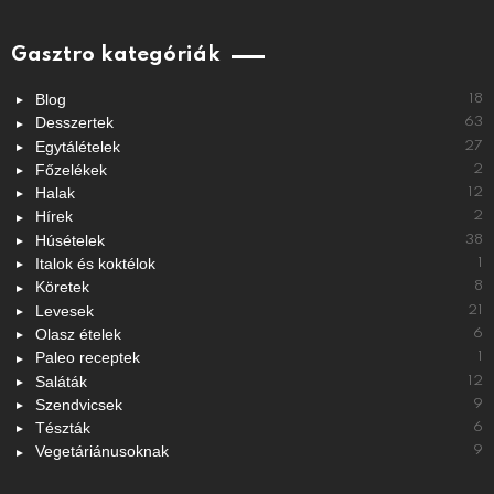
Gasztro kategóriák
Blog
18
Desszertek
63
Egytálételek
27
Főzelékek
2
Halak
12
Hírek
2
Húsételek
38
Italok és koktélok
1
Köretek
8
Levesek
21
Olasz ételek
6
Paleo receptek
1
Saláták
12
Szendvicsek
9
Tészták
6
Vegetáriánusoknak
9