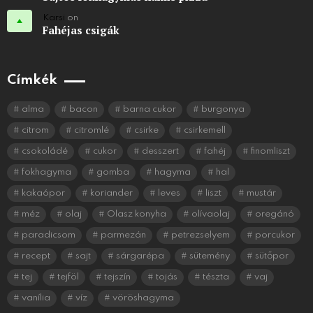
Karsi
on
Fahéjas csigák
Címkék
alma
bacon
barna cukor
burgonya
citrom
citromlé
csirke
csirkemell
csokoládé
cukor
desszert
fahéj
finomliszt
fokhagyma
gomba
hagyma
hal
kakaópor
koriander
leves
liszt
mustár
méz
olaj
Olasz konyha
olívaolaj
oregánó
paradicsom
parmezán
petrezselyem
porcukor
recept
sajt
sárgarépa
sütemény
sütőpor
tej
tejföl
tejszín
tojás
tészta
vaj
vanília
víz
vöröshagyma