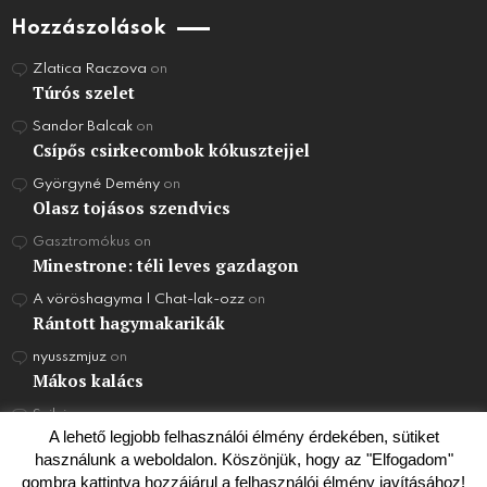
Hozzászolások
Zlatica Raczova
on
Túrós szelet
Sandor Balcak
on
Csípős csirkecombok kókusztejjel
Györgyné Demény
on
Olasz tojásos szendvics
Gasztromókus
on
Minestrone: téli leves gazdagon
A vöröshagyma | Chat-lak-ozz
on
Rántott hagymakarikák
nyusszmjuz
on
Mákos kalács
Szilvi
on
Joghurt Torta
A lehető legjobb felhasználói élmény érdekében, sütiket
használunk a weboldalon. Köszönjük, hogy az "Elfogadom"
gombra kattintva hozzájárul a felhasználói élmény javításához!