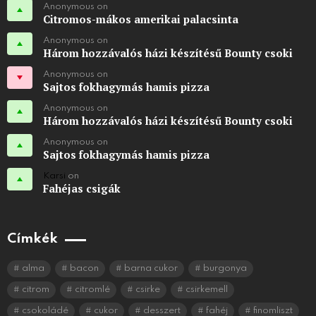
Anonymous on
Citromos-mákos amerikai palacsinta
Anonymous on
Három hozzávalós házi készítésű Bounty csoki
Anonymous on
Sajtos fokhagymás hamis pizza
Anonymous on
Három hozzávalós házi készítésű Bounty csoki
Anonymous on
Sajtos fokhagymás hamis pizza
Karsi
on
Fahéjas csigák
Címkék
alma
bacon
barna cukor
burgonya
citrom
citromlé
csirke
csirkemell
csokoládé
cukor
desszert
fahéj
finomliszt