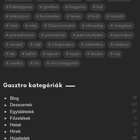
fokhagyma
gomba
hagyma
hal
kakaópor
koriander
leves
liszt
mustár
méz
olaj
Olasz konyha
olívaolaj
oregánó
paradicsom
parmezán
petrezselyem
porcukor
recept
sajt
sárgarépa
sütemény
sütőpor
tej
tejföl
tejszín
tojás
tészta
vaj
vanília
víz
vöröshagyma
Gasztro kategóriák
Blog
18
Desszertek
63
Egytálételek
27
Főzelékek
2
Halak
12
Hírek
2
Húsételek
38