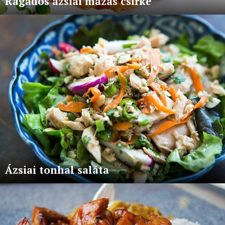
Ragadós ázsiai mázas csirke
Ázsiai tonhal saláta