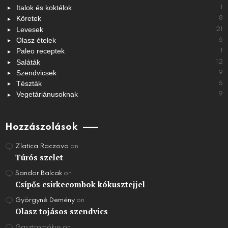
Italok és koktélok
1
Köretek
8
Levesek
21
Olasz ételek
6
Paleo receptek
1
Saláták
12
Szendvicsek
9
Tészták
6
Vegetáriánusoknak
9
Hozzászolások
Zlatica Raczova
on
Túrós szelet
Sandor Balcak
on
Csípős csirkecombok kókusztejjel
Györgyné Demény
on
Olasz tojásos szendvics
Gasztromókus
on