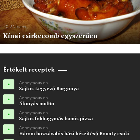
3
Shares
Kínai csirkecomb egyszerűen
Értékelt receptek
Anonymous on
Sajtos Legyező Burgonya
Anonymous on
Áfonyás muffin
Anonymous on
Sajtos fokhagymás hamis pizza
Anonymous on
Három hozzávalós házi készítésű Bounty csoki