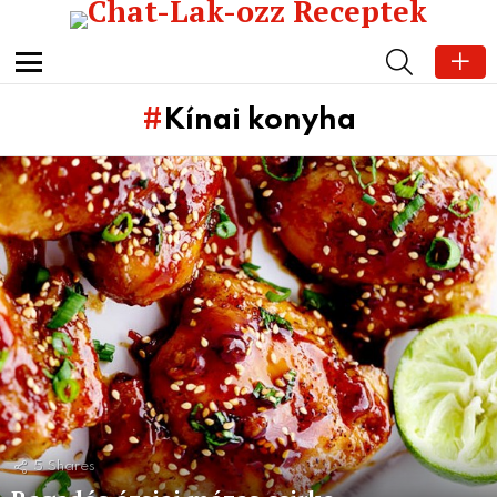
SEARCH
Menu
Kínai konyha
Subterms
Latest
stories
5
Shares