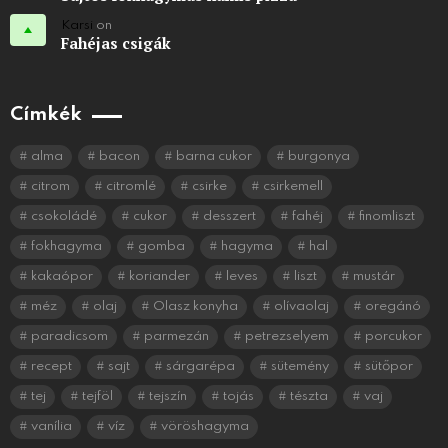
Karsi
on
Fahéjas csigák
Címkék
alma
bacon
barna cukor
burgonya
citrom
citromlé
csirke
csirkemell
csokoládé
cukor
desszert
fahéj
finomliszt
fokhagyma
gomba
hagyma
hal
kakaópor
koriander
leves
liszt
mustár
méz
olaj
Olasz konyha
olívaolaj
oregánó
paradicsom
parmezán
petrezselyem
porcukor
recept
sajt
sárgarépa
sütemény
sütőpor
tej
tejföl
tejszín
tojás
tészta
vaj
vanília
víz
vöröshagyma