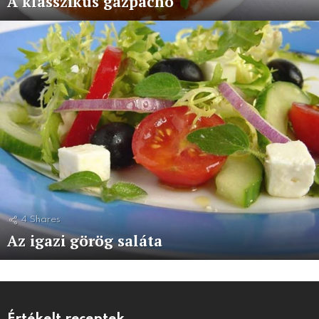
A klasszikus gazpacho
4
Shares
Az igazi görög saláta
Értékelt receptek