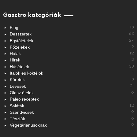
Gasztro kategóriák
Blog
18
Desszertek
63
Egytálételek
27
Főzelékek
2
Halak
12
Hírek
2
Húsételek
38
Italok és koktélok
1
Köretek
8
Levesek
21
Olasz ételek
6
Paleo receptek
1
Saláták
12
Szendvicsek
9
Tészták
6
Vegetáriánusoknak
9