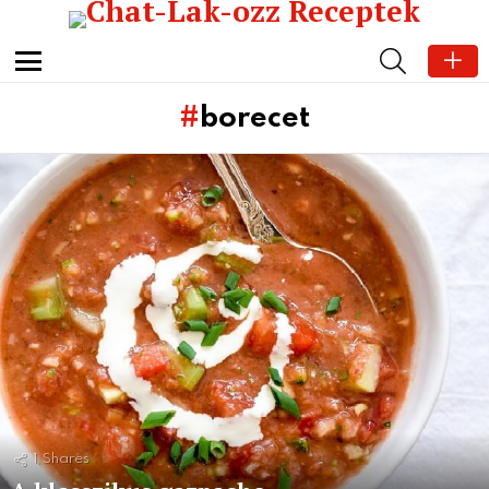
SEARCH
Menu
borecet
Subterms
Latest
stories
1
Shares