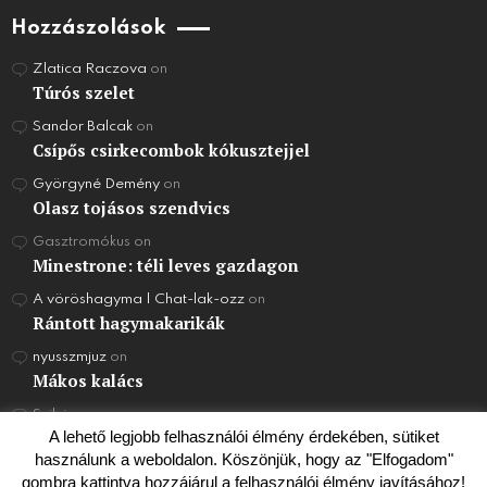
Hozzászolások
Zlatica Raczova
on
Túrós szelet
Sandor Balcak
on
Csípős csirkecombok kókusztejjel
Györgyné Demény
on
Olasz tojásos szendvics
Gasztromókus
on
Minestrone: téli leves gazdagon
A vöröshagyma | Chat-lak-ozz
on
Rántott hagymakarikák
nyusszmjuz
on
Mákos kalács
Szilvi
on
Joghurt Torta
A lehető legjobb felhasználói élmény érdekében, sütiket
használunk a weboldalon. Köszönjük, hogy az "Elfogadom"
gombra kattintva hozzájárul a felhasználói élmény javításához!