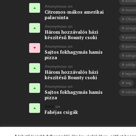
koria
Anonymous on
mustá
Citromos-mákos amerikai
palacsinta
Olasz
Anonymous on
oreg
Három hozzávalós házi
készítésű Bounty csoki
parm
Anonymous on
porc
Sajtos fokhagymás hamis
sárg
pizza
sütőp
Anonymous on
Három hozzávalós házi
tejszí
készítésű Bounty csoki
vaj
Anonymous on
Sajtos fokhagymás hamis
vörö
pizza
Karsi
on
Fahéjas csigák