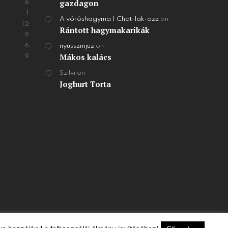
gazdagon
6
1
A vöröshagyma | Chat-lak-ozz
on
12
Rántott hagymakarikák
9
6
nyusszmjuz
on
Mákos kalács
9
Szilvi
on
Joghurt Torta