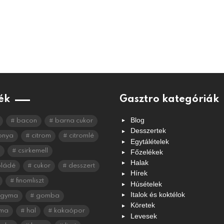
ék
Gasztro kategóriák
Blog
bacon
barna cukor
Desszertek
onya
citrom
citromlé
Egytálételek
csirkemell
Főzelékek
Halak
oládé
cukor
desszert
Hírek
finomliszt
Húsételek
Italok és koktélok
agyma
gomba
Köretek
ma
hal
kakaópor
Levesek