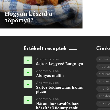
Hogyan készül a
töpörtyű?
Értékelt receptek
Címk
Anonymous on
alma
Sajtos Legyező Burgonya
burg
Anonymous on
csirke
Áfonyás muffin
csok
Anonymous on
Sajtos fokhagymás hamis
fahéj
pizza
fokh
Anonymous on
Három hozzávalós házi
hagy
készítésű Bounty csoki