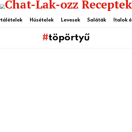
tálételek
Húsételek
Levesek
Saláták
Italok 
töpörtyű