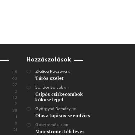
Hozzászolások
Zlatica Raczova
on
18
Túrós szelet
63
27
Sandor Balcak
on
2
Csípős csirkecombok
12
kókusztejjel
2
Györgyné Demény
on
38
Olasz tojásos szendvics
1
8
Gasztromókus
on
21
Minestrone: téli leves