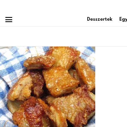
Desszertek
Egy
Menu
Subterms
Latest
stories