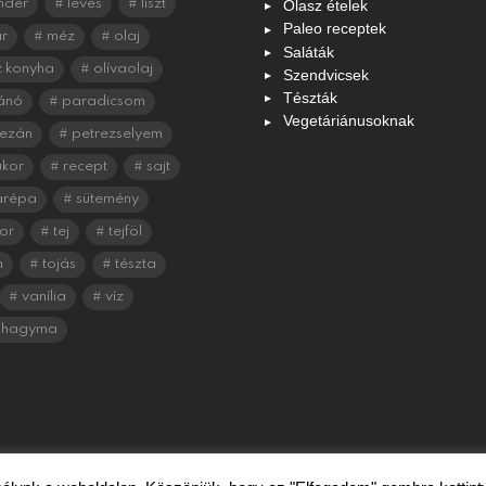
Olasz ételek
nder
leves
liszt
Paleo receptek
r
méz
olaj
Saláták
 konyha
olívaolaj
Szendvicsek
Tészták
ánó
paradicsom
Vegetáriánusoknak
ezán
petrezselyem
ukor
recept
sajt
arépa
sütemény
or
tej
tejföl
n
tojás
tészta
vanília
víz
shagyma