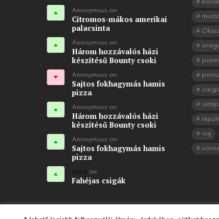
koria
Anonymous on
mustá
Citromos-mákos amerikai
palacsinta
Olasz
Anonymous on
oreg
Három hozzávalós házi
készítésű Bounty csoki
parm
Anonymous on
porc
Sajtos fokhagymás hamis
sárg
pizza
sütőp
Anonymous on
Három hozzávalós házi
tejszí
készítésű Bounty csoki
vaj
Anonymous on
Sajtos fokhagymás hamis
vörö
pizza
Karsi
on
Fahéjas csigák