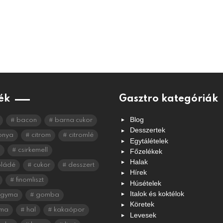
ék
Gasztro kategóriák
Blog
bacon
barna cukor
Desszertek
onya
citrom
citromlé
Egytálételek
csirkemell
Főzelékek
Halak
oládé
cukor
desszert
Hírek
finomliszt
Húsételek
Italok és koktélok
agyma
gomba
Köretek
ma
hal
kakaópor
Levesek