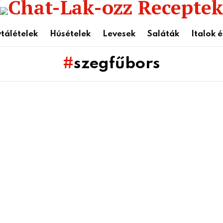
tálételek
Húsételek
Levesek
Saláták
Italok 
szegfűbors