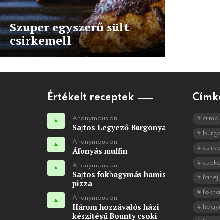
Szuper egyszerű sült
csirkemell
Értékelt receptek
Címk
Anonymous on
alma
Sajtos Legyező Burgonya
burg
Anonymous on
csirke
Áfonyás muffin
csok
Anonymous on
Sajtos fokhagymás hamis
fahéj
pizza
fokh
Anonymous on
Három hozzávalós házi
hagy
készítésű Bounty csoki