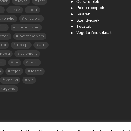
Olasz ételek
nder
leves
liszt
Paleo receptek
r
méz
olaj
Saláták
 konyha
olívaolaj
Szendvicsek
Tészták
ánó
paradicsom
Vegetáriánusoknak
ezán
petrezselyem
ukor
recept
sajt
arépa
sütemény
or
tej
tejföl
n
tojás
tészta
vanília
víz
shagyma