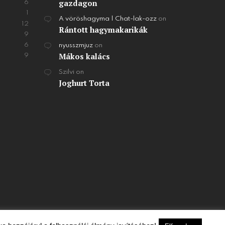
gazdagon
6
1
A vöröshagyma | Chat-lak-ozz
on
12
Rántott hagymakarikák
9
6
nyusszmjuz
on
Mákos kalács
9
Szilvi
on
Joghurt Torta