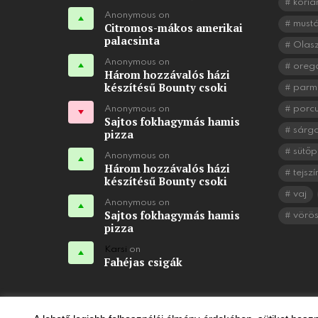
koria
Anonymous on
mustá
Citromos-mákos amerikai
palacsinta
Olasz
Anonymous on
oreg
Három hozzávalós házi
készítésű Bounty csoki
parm
Anonymous on
porc
Sajtos fokhagymás hamis
sárg
pizza
sütőp
Anonymous on
Három hozzávalós házi
tejszí
készítésű Bounty csoki
vaj
Anonymous on
Sajtos fokhagymás hamis
vörö
pizza
Karsi
on
Fahéjas csigák