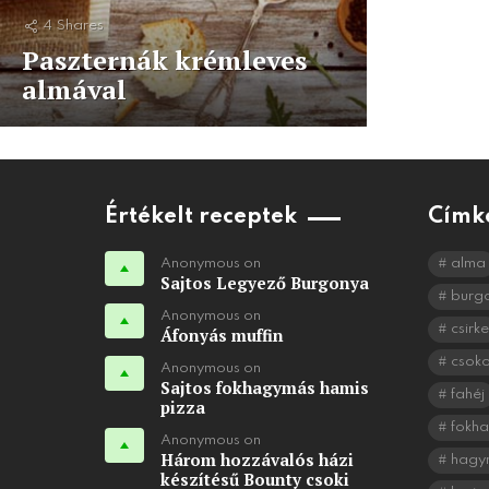
4
Shares
Paszternák krémleves
almával
Értékelt receptek
Címk
Anonymous on
alma
Sajtos Legyező Burgonya
burg
Anonymous on
csirke
Áfonyás muffin
csok
Anonymous on
Sajtos fokhagymás hamis
fahéj
pizza
fokh
Anonymous on
Három hozzávalós házi
hagy
készítésű Bounty csoki