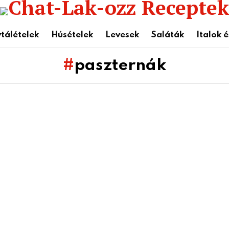
tálételek
Húsételek
Levesek
Saláták
Italok 
paszternák