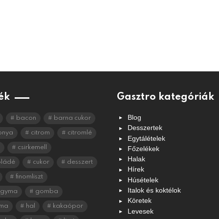
ék
Gasztro kategóriák
Blog
bacon
barna cukor
Desszertek
onya
citrom
citromlé
Egytálételek
csirkemell
Főzelékek
Halak
oládé
cukor
desszert
Hírek
finomliszt
Húsételek
Italok és koktélok
agyma
gomba
Köretek
ma
hal
kakaópor
Levesek