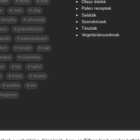
Olasz ételek
nder
leves
liszt
Paleo receptek
r
méz
olaj
Saláták
 konyha
olívaolaj
Szendvicsek
Tészták
ánó
paradicsom
Vegetáriánusoknak
ezán
petrezselyem
ukor
recept
sajt
arépa
sütemény
or
tej
tejföl
n
tojás
tészta
vanília
víz
shagyma