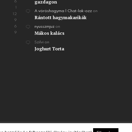
gazdagon
6
1
A vöröshagyma | Chat-lak-ozz
on
12
Rántott hagymakarikák
9
6
nyusszmjuz
on
Mákos kalács
9
Szilvi
on
Joghurt Torta