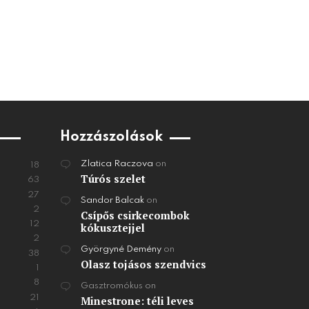
Hozzászolások
Zlatica Raczova
on
18
Túrós szelet
63
27
Sandor Balcak
on
2
Csípős csirkecombok
12
kókusztejjel
2
Györgyné Demény
on
38
Olasz tojásos szendvics
1
8
Gasztromókus
on
21
Minestrone: téli leves