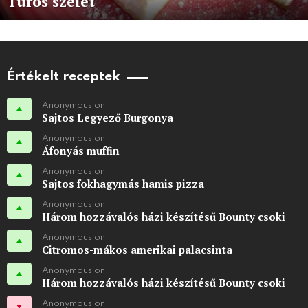
Túrós szelet
Értékelt receptek
Anonymous on
Sajtos Legyező Burgonya
Anonymous on
Áfonyás muffin
Anonymous on
Sajtos fokhagymás hamis pizza
Anonymous on
Három hozzávalós házi készítésű Bounty csoki
Anonymous on
Citromos-mákos amerikai palacsinta
Anonymous on
Három hozzávalós házi készítésű Bounty csoki
Anonymous on