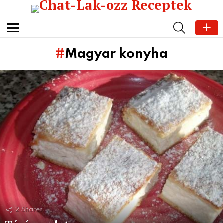
SEARCH
Menu
Magyar konyha
Subterms
Latest
stories
2
Shares