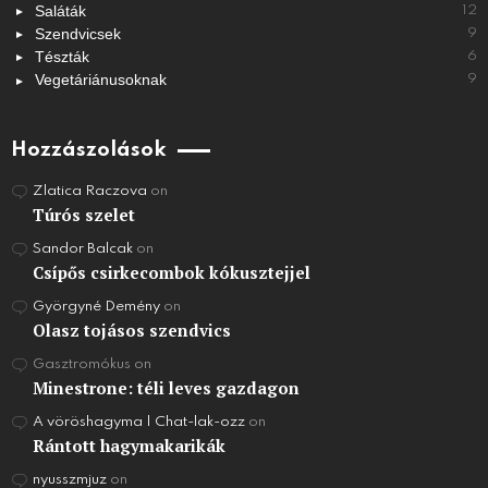
Saláták
12
Szendvicsek
9
Tészták
6
Vegetáriánusoknak
9
Hozzászolások
Zlatica Raczova
on
Túrós szelet
Sandor Balcak
on
Csípős csirkecombok kókusztejjel
Györgyné Demény
on
Olasz tojásos szendvics
Gasztromókus
on
Minestrone: téli leves gazdagon
A vöröshagyma | Chat-lak-ozz
on
Rántott hagymakarikák
nyusszmjuz
on