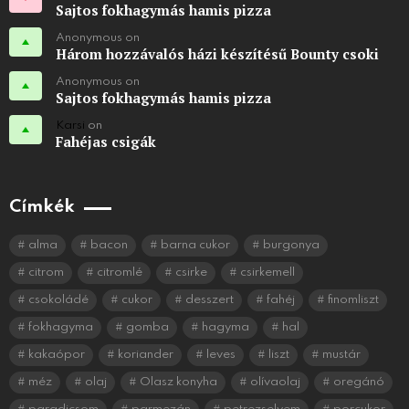
Sajtos fokhagymás hamis pizza
Anonymous on
Három hozzávalós házi készítésű Bounty csoki
Anonymous on
Sajtos fokhagymás hamis pizza
Karsi
on
Fahéjas csigák
Címkék
alma
bacon
barna cukor
burgonya
citrom
citromlé
csirke
csirkemell
csokoládé
cukor
desszert
fahéj
finomliszt
fokhagyma
gomba
hagyma
hal
kakaópor
koriander
leves
liszt
mustár
méz
olaj
Olasz konyha
olívaolaj
oregánó