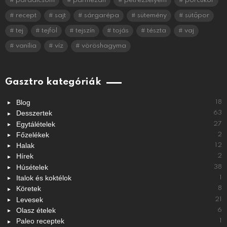
paradicsom
parmezán
petrezselyem
porcukor
recept
sajt
sárgarépa
sütemény
sütőpor
tej
tejföl
tejszín
tojás
tészta
vaj
vanília
víz
vöröshagyma
Gasztro kategóriák
Blog
18
Desszertek
63
Egytálételek
27
Főzelékek
2
Halak
12
Hírek
2
Húsételek
38
Italok és koktélok
1
Köretek
8
Levesek
21
Olasz ételek
6
Paleo receptek
1