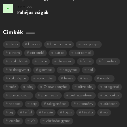
Karsi
on
Fahéjas csigák
Címkék
alma
bacon
barna cukor
burgonya
citrom
citromlé
csirke
csirkemell
csokoládé
cukor
desszert
fahéj
finomliszt
fokhagyma
gomba
hagyma
hal
kakaópor
koriander
leves
liszt
mustár
méz
olaj
Olasz konyha
olívaolaj
oregánó
paradicsom
parmezán
petrezselyem
porcukor
recept
sajt
sárgarépa
sütemény
sütőpor
tej
tejföl
tejszín
tojás
tészta
vaj
vanília
víz
vöröshagyma