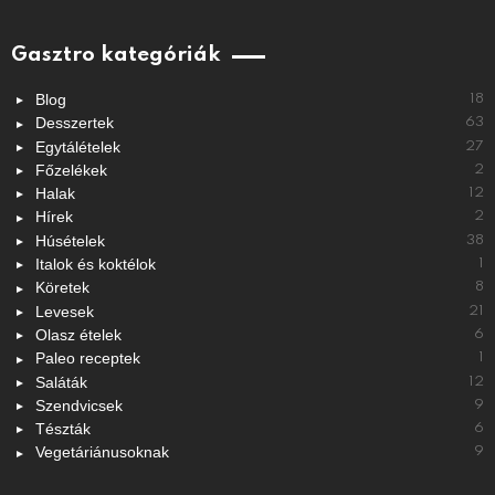
Gasztro kategóriák
Blog
18
Desszertek
63
Egytálételek
27
Főzelékek
2
Halak
12
Hírek
2
Húsételek
38
Italok és koktélok
1
Köretek
8
Levesek
21
Olasz ételek
6
Paleo receptek
1
Saláták
12
Szendvicsek
9
Tészták
6
Vegetáriánusoknak
9