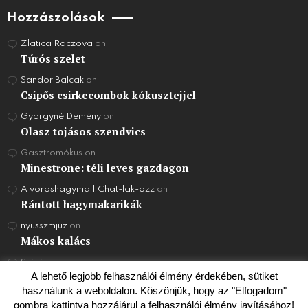
Hozzászolások
Zlatica Raczova
on
Túrós szelet
Sandor Balcak
on
Csípős csirkecombok kókusztejjel
Györgyné Demény
on
Olasz tojásos szendvics
Gasztromókus
on
Minestrone: téli leves gazdagon
A vöröshagyma | Chat-lak-ozz
on
Rántott hagymakarikák
nyusszmjuz
on
Mákos kalács
Szilvi
on
Joghurt Torta
A lehető legjobb felhasználói élmény érdekében, sütiket
használunk a weboldalon. Köszönjük, hogy az "Elfogadom"
gombra kattintva hozzájárul a felhasználói élmény javításához!