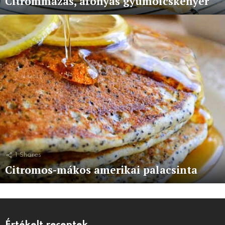
Citrommázas, áfonyás gyümölcskenyér
1
Shares
Citromos-mákos amerikai palacsinta
Értékelt receptek