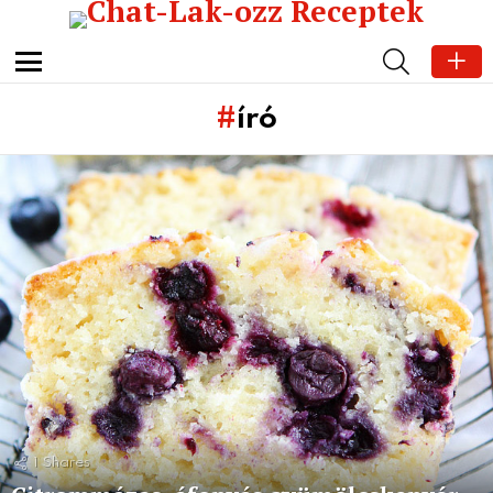
SEARCH
Menu
író
Subterms
Latest
stories
1
Shares