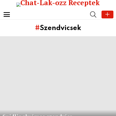
SEARCH
Menu
Szendvicsek
Subterms
Latest
stories