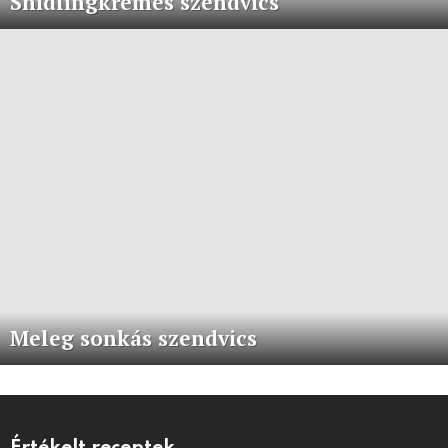
Snidlingkrémes szendvics
Meleg sonkás szendvics
Értékelt receptek