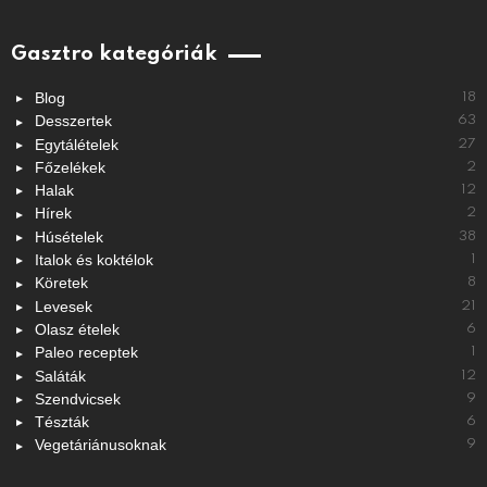
Gasztro kategóriák
Blog
18
Desszertek
63
Egytálételek
27
Főzelékek
2
Halak
12
Hírek
2
Húsételek
38
Italok és koktélok
1
Köretek
8
Levesek
21
Olasz ételek
6
Paleo receptek
1
Saláták
12
Szendvicsek
9
Tészták
6
Vegetáriánusoknak
9