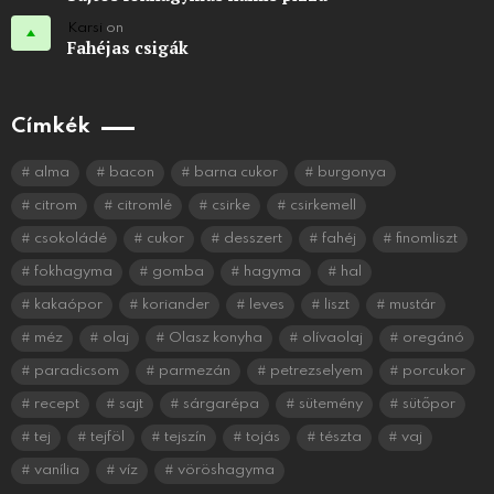
Karsi
on
Fahéjas csigák
Címkék
alma
bacon
barna cukor
burgonya
citrom
citromlé
csirke
csirkemell
csokoládé
cukor
desszert
fahéj
finomliszt
fokhagyma
gomba
hagyma
hal
kakaópor
koriander
leves
liszt
mustár
méz
olaj
Olasz konyha
olívaolaj
oregánó
paradicsom
parmezán
petrezselyem
porcukor
recept
sajt
sárgarépa
sütemény
sütőpor
tej
tejföl
tejszín
tojás
tészta
vaj
vanília
víz
vöröshagyma