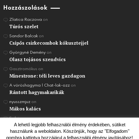
Hozzászolások
Zlatica Raczova
on
Túrós szelet
Sandor Balcak
on
Csípős csirkecombok kókusztejjel
Györgyné Demény
on
Olasz tojásos szendvics
Gasztromókus
on
Minestrone: téli leves gazdagon
A vöröshagyma | Chat-lak-ozz
on
Rántott hagymakarikák
nyusszmjuz
on
Mákos kalács
Szilvi
on
Joghurt Torta
A lehető legjobb felhasználói élmény érdekében, sütiket
használunk a weboldalon. Köszönjük, hogy az "Elfogadom"
gombra kattintva hozzájárul a felhasználói élmény javításához!