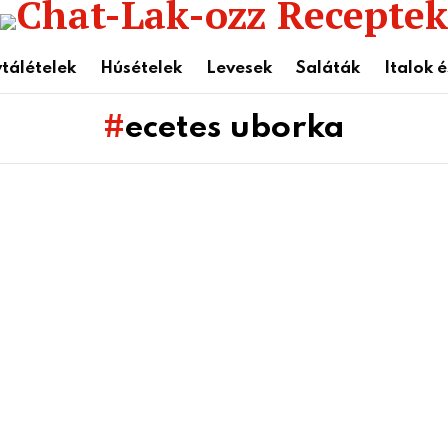
tálételek
Húsételek
Levesek
Saláták
Italok 
ecetes uborka