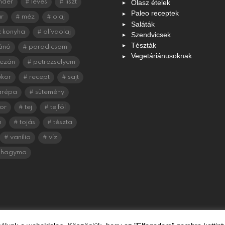
Olasz ételek
nder
leves
liszt
Paleo receptek
r
méz
olaj
Saláták
 konyha
olívaolaj
Szendvicsek
Tészták
ánó
paradicsom
Vegetáriánusoknak
ezán
petrezselyem
ukor
recept
sajt
arépa
sütemény
or
tej
tejföl
n
tojás
tészta
vanília
víz
shagyma