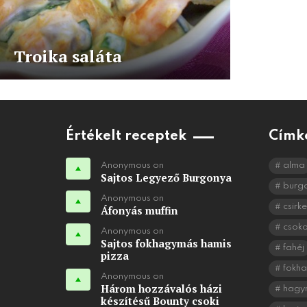
Troika saláta
Értékelt receptek
Címk
Anonymous on
alma
Sajtos Legyező Burgonya
burg
Anonymous on
csirke
Áfonyás muffin
csok
Anonymous on
Sajtos fokhagymás hamis
fahéj
pizza
fokh
Anonymous on
Három hozzávalós házi
hagy
készítésű Bounty csoki