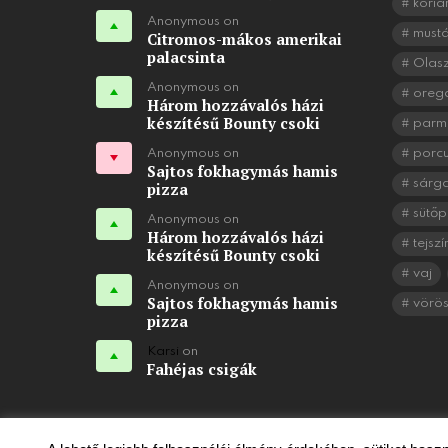
koria
Anonymous on
mustá
Citromos-mákos amerikai
palacsinta
Olasz
Anonymous on
oreg
Három hozzávalós házi
készítésű Bounty csoki
parm
Anonymous on
porc
Sajtos fokhagymás hamis
sárg
pizza
sütőp
Anonymous on
Három hozzávalós házi
tejszí
készítésű Bounty csoki
vaj
Anonymous on
Sajtos fokhagymás hamis
vörö
pizza
Karsi
on
Fahéjas csigák