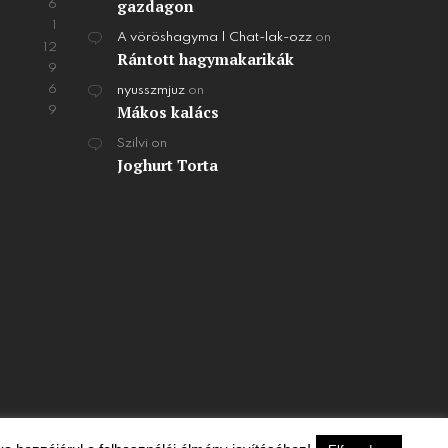
gazdagon
6
1
A vöröshagyma | Chat-lak-ozz
on
12
Rántott hagymakarikák
9
6
nyusszmjuz
on
Mákos kalács
9
Szilvi
on
Joghurt Torta