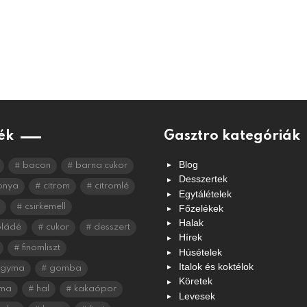
ék
Gasztro kategóriák
Blog
bacon
barna cukor
Desszertek
onya
citrom
citromlé
Egytálételek
csirkemell
Főzelékek
Halak
oládé
cukor
desszert
Hírek
finomliszt
Húsételek
Italok és koktélok
agyma
gomba
Köretek
ma
hal
kakaópor
Levesek