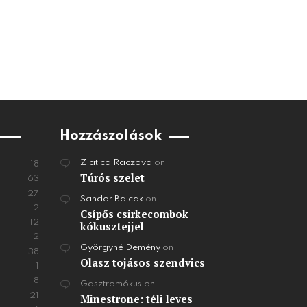
Hozzászolások
Zlatica Raczova
on
18
Túrós szelet
63
27
Sandor Balcak
on
2
Csípős csirkecombok
12
kókusztejjel
2
Györgyné Demény
on
38
Olasz tojásos szendvics
1
8
Gasztromókus
on
21
Minestrone: téli leves