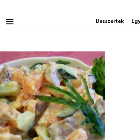
Desszertek
Egy
Menu
Subterms
Latest
stories