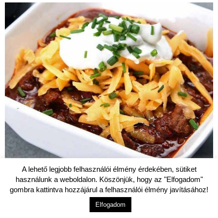
A lehető legjobb felhasználói élmény érdekében, sütiket
használunk a weboldalon. Köszönjük, hogy az "Elfogadom"
EGYTÁLÉTELEK
gombra kattintva hozzájárul a felhasználói élmény javításához!
Sörös chilis bab könnyedén! (videó)
Elfogadom