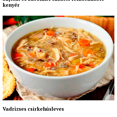
kenyér
Vadrizses csirkehúsleves