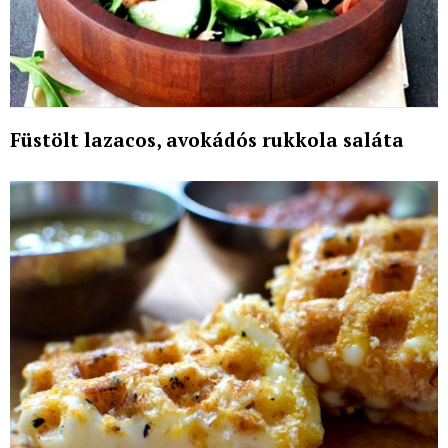
Füstölt lazacos, avokádós rukkola saláta