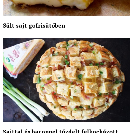
Sült sajt gofrisütőben
Sajttal és baconnel tűzdelt felkockázott