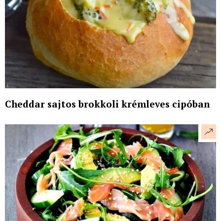
Cheddar sajtos brokkoli krémleves cipóban