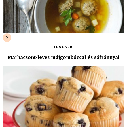
LEVESEK
Marhacsont-leves májgombóccal és sáfránnyal