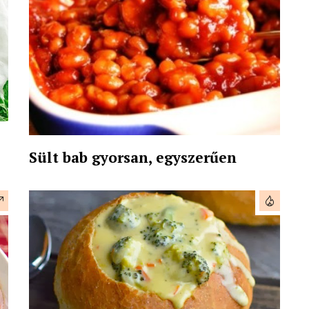
Sült bab gyorsan, egyszerűen