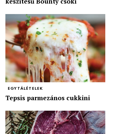
készítésű Bounty csoki
EGYTÁLÉTELEK
Tepsis parmezános cukkini