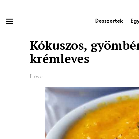
Desszertek
Egy
Menu
Kókuszos, gyömbér
krémleves
11 éve