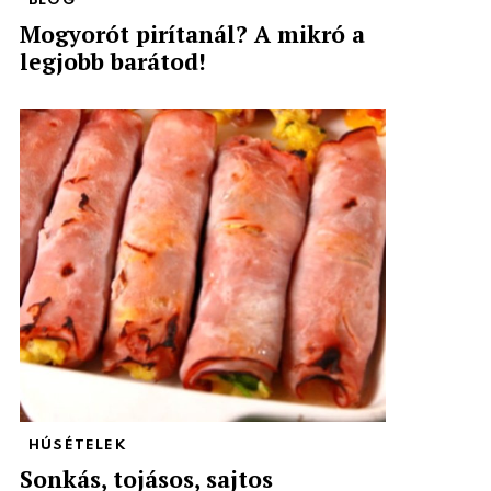
BLOG
Mogyorót pirítanál? A mikró a
legjobb barátod!
HÚSÉTELEK
Sonkás, tojásos, sajtos