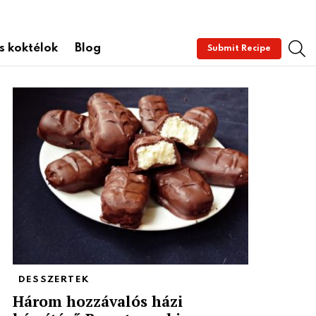
S
és koktélok
Blog
Submit Recipe
DESSZERTEK
Három hozzávalós házi