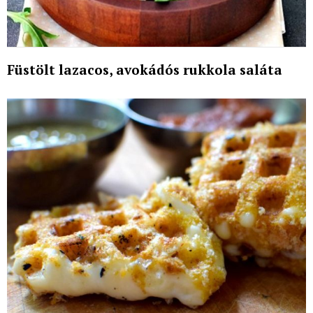
Füstölt lazacos, avokádós rukkola saláta