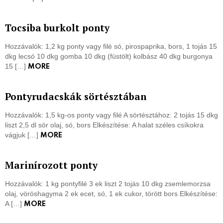
Tocsiba burkolt ponty
Hozzávalók: 1,2 kg ponty vagy filé só, pirospaprika, bors, 1 tojás 15
dkg lecsó 10 dkg gomba 10 dkg (füstölt) kolbász 40 dkg burgonya
15 […]
MORE
Pontyrudacskák sörtésztában
Hozzávalók: 1,5 kg-os ponty vagy filé A sörtésztához: 2 tojás 15 dkg
liszt 2,5 dl sör olaj, só, bors Elkészítése: A halat széles csíkokra
vágjuk […]
MORE
Marinírozott ponty
Hozzávalók: 1 kg pontyfilé 3 ek liszt 2 tojás 10 dkg zsemlemorzsa
olaj, vöröshagyma 2 ek ecet, só, 1 ek cukor, törött bors Elkészítése:
A […]
MORE