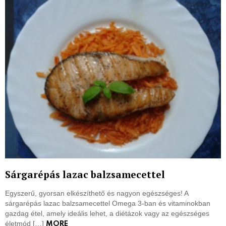
Sárgarépás lazac balzsamecettel
Egyszerű, gyorsan elkészíthető és nagyon egészséges! A
sárgarépás lazac balzsamecettel Omega 3-ban és vitaminokban
gazdag étel, amely ideális lehet, a diétázok vagy az egészséges
életmód […]
MORE