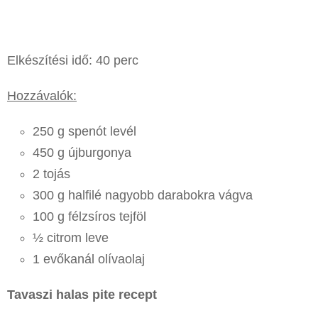
Elkészítési idő: 40 perc
Hozzávalók:
250 g spenót levél
450 g újburgonya
2 tojás
300 g halfilé nagyobb darabokra vágva
100 g félzsíros tejföl
½ citrom leve
1 evőkanál olívaolaj
Tavaszi halas pite recept