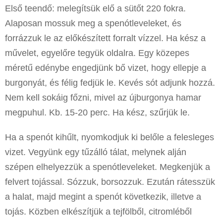
Első teendő: melegítsük elő a sütőt 220 fokra.
Alaposan mossuk meg a spenótleveleket, és
forrázzuk le az előkészített forralt vízzel. Ha kész a
művelet, egyelőre tegyük oldalra. Egy közepes
méretű edénybe engedjünk bő vizet, hogy ellepje a
burgonyát, és félig fedjük le. Kevés sót adjunk hozzá.
Nem kell sokáig főzni, mivel az újburgonya hamar
megpuhul. Kb. 15-20 perc. Ha kész, szűrjük le.
Ha a spenót kihűlt, nyomkodjuk ki belőle a felesleges
vizet. Vegyünk egy tűzálló tálat, melynek alján
szépen elhelyezzük a spenótleveleket. Megkenjük a
felvert tojással. Sózzuk, borsozzuk. Ezután rátesszük
a halat, majd megint a spenót következik, illetve a
tojás. Közben elkészítjük a tejfölből, citromléből