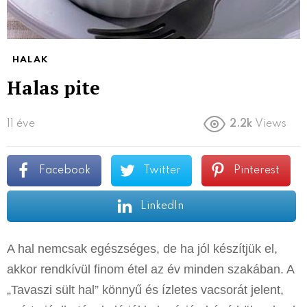
HALAK
Halas pite
11 éve
2.2k
Views
Facebook
Twitter
Pinterest
LinkedIn
A hal nemcsak egészséges, de ha jól készítjük el,
akkor rendkívül finom étel az év minden szakában. A
„Tavaszi sült hal” könnyű és ízletes vacsorát jelent,