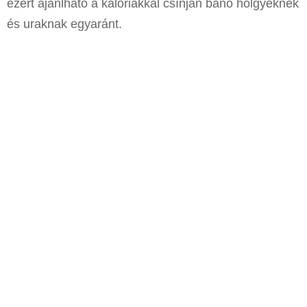
ezért ajánlható a kalóriákkal csínján bánó hölgyeknek
és uraknak egyaránt.