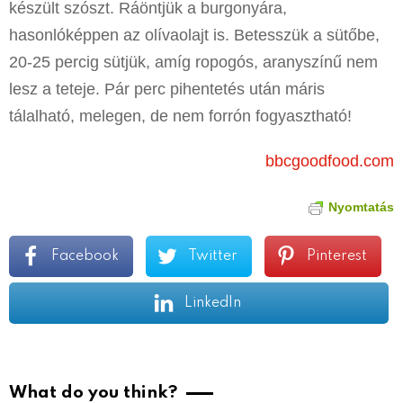
készült szószt. Ráöntjük a burgonyára,
hasonlóképpen az olívaolajt is. Betesszük a sütőbe,
20-25 percig sütjük, amíg ropogós, aranyszínű nem
lesz a teteje. Pár perc pihentetés után máris
tálalható, melegen, de nem forrón fogyasztható!
bbcgoodfood.com
Nyomtatás
Facebook
Twitter
Pinterest
LinkedIn
What do you think?