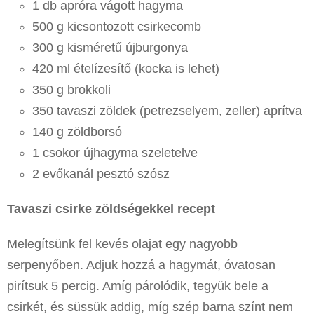
1 db apróra vágott hagyma
500 g kicsontozott csirkecomb
300 g kisméretű újburgonya
420 ml ételízesítő (kocka is lehet)
350 g brokkoli
350 tavaszi zöldek (petrezselyem, zeller) aprítva
140 g zöldborsó
1 csokor újhagyma szeletelve
2 evőkanál pesztó szósz
Tavaszi csirke zöldségekkel recept
Melegítsünk fel kevés olajat egy nagyobb
serpenyőben. Adjuk hozzá a hagymát, óvatosan
pirítsuk 5 percig. Amíg párolódik, tegyük bele a
csirkét, és süssük addig, míg szép barna színt nem