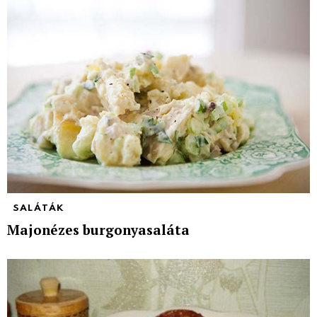
SALÁTÁK
Majonézes burgonyasaláta