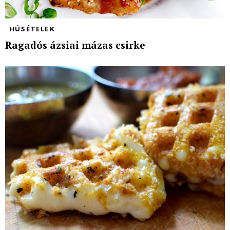
HÚSÉTELEK
Ragadós ázsiai mázas csirke