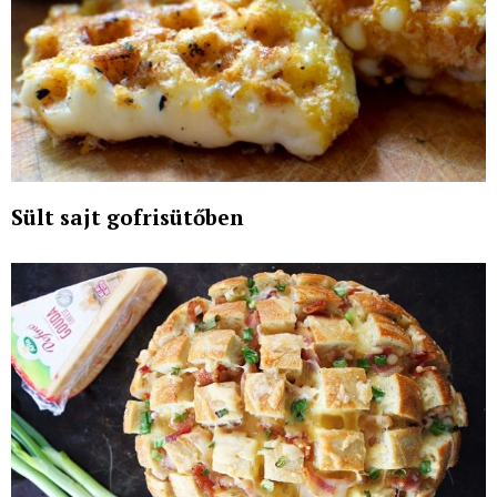
Sült sajt gofrisütőben