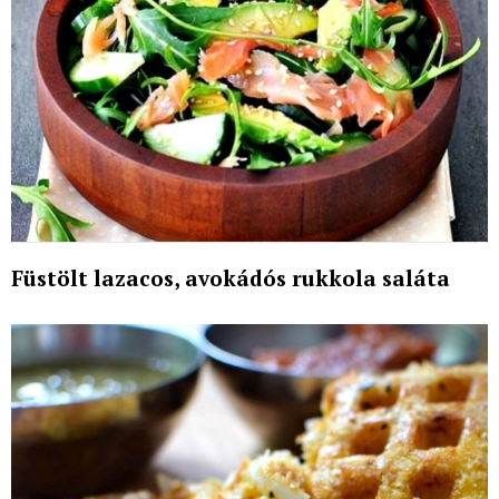
Füstölt lazacos, avokádós rukkola saláta