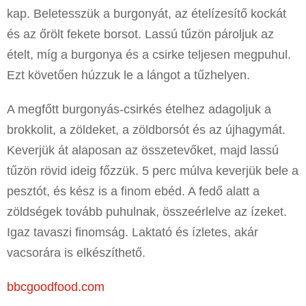
kap. Beletesszük a burgonyát, az ételízesítő kockát
és az őrölt fekete borsot. Lassú tűzön pároljuk az
ételt, míg a burgonya és a csirke teljesen megpuhul.
Ezt követően húzzuk le a lángot a tűzhelyen.
A megfőtt burgonyás-csirkés ételhez adagoljuk a
brokkolit, a zöldeket, a zöldborsót és az újhagymát.
Keverjük át alaposan az összetevőket, majd lassú
tűzön rövid ideig főzzük. 5 perc múlva keverjük bele a
pesztót, és kész is a finom ebéd. A fedő alatt a
zöldségek tovább puhulnak, összeérlelve az ízeket.
Igaz tavaszi finomság. Laktató és ízletes, akár
vacsorára is elkészíthető.
bbcgoodfood.com