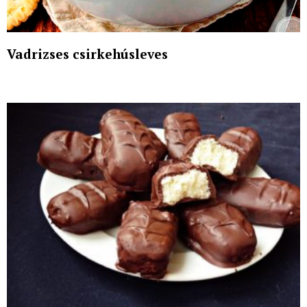
Vadrizses csirkehúsleves