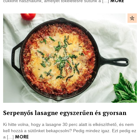
cukkinit használunk, amelyet tökéletesre sütünk a […]
MORE
Serpenyős lasagne egyszerűen és gyorsan
Ki hitte volna, hogy a lasagne 30 perc alatt is elkészíthető, és nem
kell hozzá a sütőnket bekapcsolni? Pedig mindez igaz. Ezt pedig ez
a […]
MORE