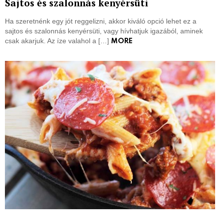
Sajtos és szalonnás kenyérsüti
Ha szeretnénk egy jót reggelizni, akkor kiváló opció lehet ez a
sajtos és szalonnás kenyérsüti, vagy hívhatjuk igazából, aminek
csak akarjuk. Az íze valahol a […]
MORE