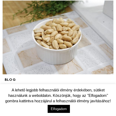
BLOG
Mogyorót pirítanál? A mikró a legjobb
A lehető legjobb felhasználói élmény érdekében, sütiket
barátod!
használunk a weboldalon. Köszönjük, hogy az "Elfogadom"
gombra kattintva hozzájárul a felhasználói élmény javításához!
Elfogadom