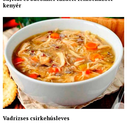
kenyér
Vadrizses csirkehúsleves