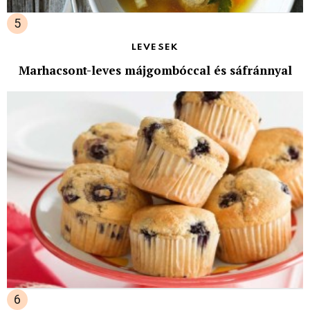
LEVESEK
Marhacsont-leves májgombóccal és sáfránnyal