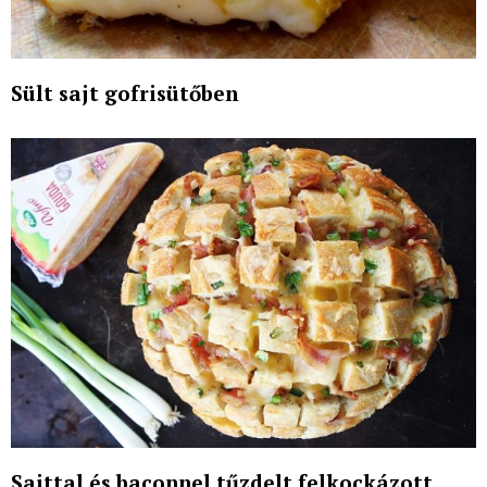
Sült sajt gofrisütőben
Sajttal és baconnel tűzdelt felkockázott