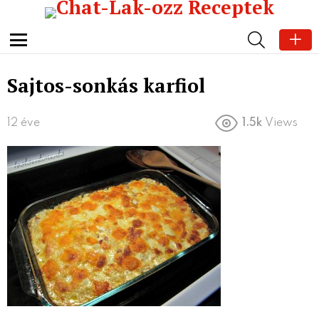
SEARCH
Menu
Sajtos-sonkás karfiol
12 éve
1.5k
Views