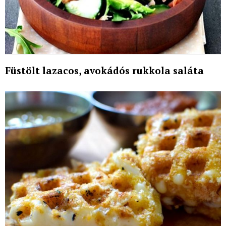
Füstölt lazacos, avokádós rukkola saláta