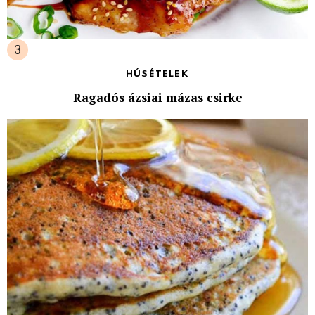
HÚSÉTELEK
Ragadós ázsiai mázas csirke