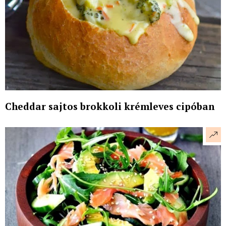
Cheddar sajtos brokkoli krémleves cipóban