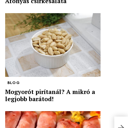
Áfonyás csirkesaláta
BLOG
Mogyorót pirítanál? A mikró a
legjobb barátod!
Sós 