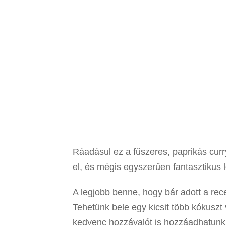
Ráadásul ez a fűszeres, paprikás cur
el, és mégis egyszerűen fantasztikus l
A legjobb benne, hogy bár adott a rece
Tehetünk bele egy kicsit több kókusz
kedvenc hozzávalót is hozzáadhatunk,