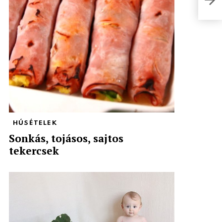
(vid
HÚSÉTELEK
Sonkás, tojásos, sajtos
tekercsek