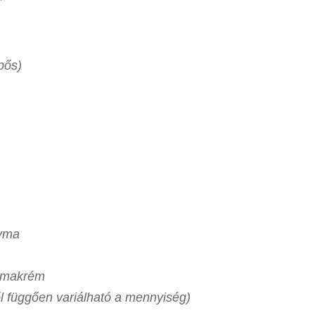
pős)
gyma
ymakrém
től függően variálható a mennyiség)