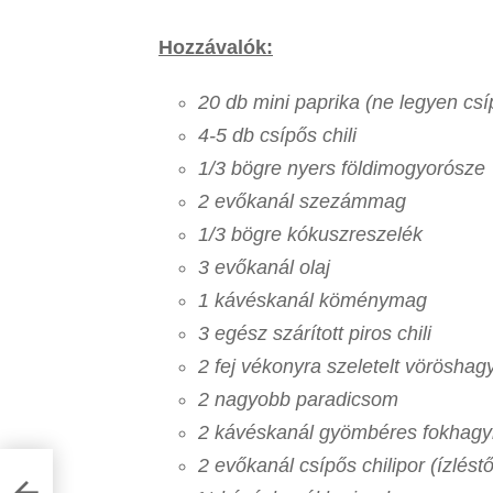
Hozzávalók:
20 db mini paprika (ne legyen csí
4-5 db csípős chili
1/3 bögre nyers földimogyorósze
2 evőkanál szezámmag
1/3 bögre kókuszreszelék
3 evőkanál olaj
1 kávéskanál köménymag
3 egész szárított piros chili
2 fej vékonyra szeletelt vörösha
2 nagyobb paradicsom
2 kávéskanál gyömbéres fokhag
2 evőkanál csípős chilipor (ízlés
nta