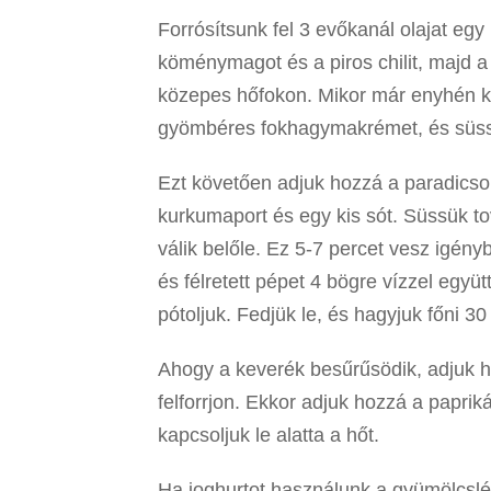
Forrósítsunk fel 3 evőkanál olajat e
köménymagot és a piros chilit, majd a
közepes hőfokon. Mikor már enyhén ka
gyömbéres fokhagymakrémet, és süss
Ezt követően adjuk hozzá a paradicsomo
kurkumaport és egy kis sót. Süssük to
válik belőle. Ez 5-7 percet vesz igény
és félretett pépet 4 bögre vízzel együ
pótoljuk. Fedjük le, és hagyjuk főni 30
Ahogy a keverék besűrűsödik, adjuk h
felforrjon. Ekkor adjuk hozzá a papri
kapcsoljuk le alatta a hőt.
Ha joghurtot használunk a gyümölcslé 