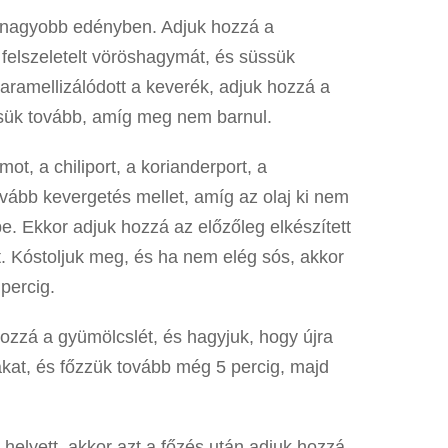
gy nagyobb edényben. Adjuk hozzá a
 felszeletelt vöröshagymát, és süssük
ramellizálódott a keverék, adjuk hozzá a
ük tovább, amíg meg nem barnul.
t, a chiliport, a korianderport, a
vább kevergetés mellet, amíg az olaj ki nem
be. Ekkor adjuk hozzá az előzőleg elkészített
tt. Kóstoljuk meg, és ha nem elég sós, akkor
 percig.
ozzá a gyümölcslét, és hagyjuk, hogy újra
kákat, és főzzük tovább még 5 percig, majd
helyett, akkor azt a főzés után adjuk hozzá,