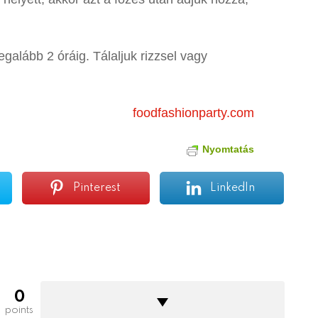
legalább 2 óráig. Tálaljuk rizzsel vagy
foodfashionparty.com
Nyomtatás
Pinterest
LinkedIn
0
points