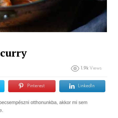
 curry
1.9k
Views
Pinterest
LinkedIn
nk becsempészni otthonunkba, akkor mi sem
e.