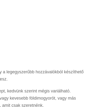
ry a legegyszerűbb hozzávalókból készíthető
esz.
pt, kedvünk szerint mégis variálható.
t vagy kevesebb földimogyorót, vagy más
 amit csak szeretnénk.