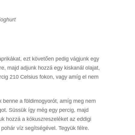
joghurt
rikákat, ezt követően pedig vágjunk egy
re, majd adjunk hozzá egy kiskanál olajat,
cig 210 Celsius fokon, vagy amíg el nem
k benne a földimogyorót, amíg meg nem
ot. Süssük így még egy percig, majd
juk hozzá a kókuszreszeléket az eddigi
pohár víz segítségével. Tegyük félre.