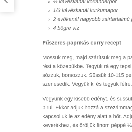
½ kávéskanál korianderpor
1/3 kávéskanál kurkumapor
2 evőkanál nagyobb zsírtartalmú 
4 bögre víz
Fűszeres-paprikás curry recept
Mossuk meg, majd szárítsuk meg a pap
rést a közepükbe. Tegyük rá egy tepsi
sózzuk, borsozzuk. Süssük 10-115 per
szenesedik. Vegyük ki és tegyük félre.
Vegyünk egy kisebb edényt, és süssü
pirul. Ekkor adjuk hozzá a szezámmag
kapcsoljuk le az edény alatt a hőt. Ad
keverékhez, és őröljük finom péppé ¼ 