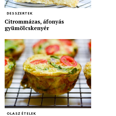
DESSZERTEK
Citrommázas, áfonyás
gyümölcskenyér
OLASZ ÉTELEK