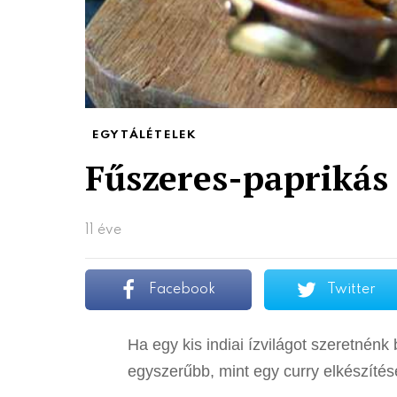
EGYTÁLÉTELEK
Fűszeres-paprikás
11 éve
Facebook
Twitter
Ha egy kis indiai ízvilágot szeretné
egyszerűbb, mint egy curry elkészítés