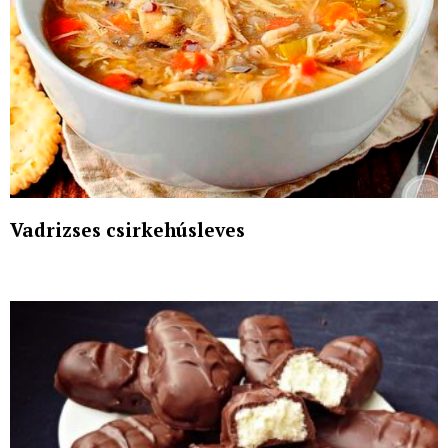
Vadrizses csirkehúsleves