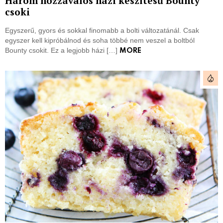
Három hozzávalós házi készítésű Bounty
csoki
Egyszerű, gyors és sokkal finomabb a bolti változatánál. Csak
egyszer kell kipróbálnod és soha többé nem veszel a boltból
Bounty csokit. Ez a legjobb házi […]
MORE