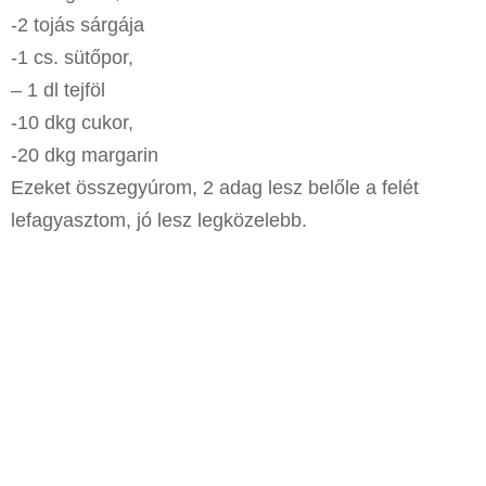
-2 tojás sárgája
-1 cs. sütőpor,
– 1 dl tejföl
-10 dkg cukor,
-20 dkg margarin
Ezeket összegyúrom, 2 adag lesz belőle a felét
lefagyasztom, jó lesz legközelebb.