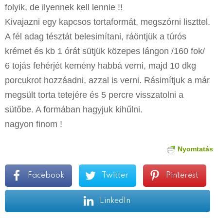
folyik, de ilyennek kell lennie !!
Kivajazni egy kapcsos tortaformát, megszórni liszttel.
A fél adag tésztát belesimítani, ráöntjük a túrós
krémet és kb 1 órát sütjük közepes lángon /160 fok/
6 tojás fehérjét kemény habbá verni, majd 10 dkg
porcukrot hozzáadni, azzal is verni. Rásimítjuk a már
megsült torta tetejére és 5 percre visszatolni a
sütőbe. A formában hagyjuk kihűlni.
nagyon finom !
Nyomtatás
Facebook
Twitter
Pinterest
LinkedIn