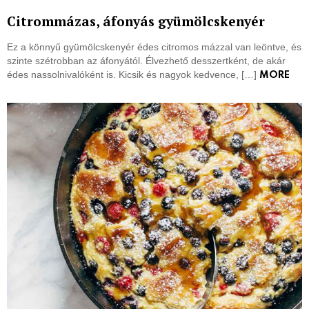
Citrommázas, áfonyás gyümölcskenyér
Ez a könnyű gyümölcskenyér édes citromos mázzal van leöntve, és
szinte szétrobban az áfonyától. Élvezhető desszertként, de akár
édes nassolnivalóként is. Kicsik és nagyok kedvence, […]
MORE