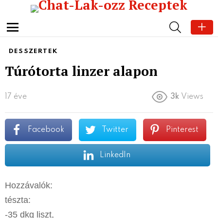
SEARCH
Menu
DESSZERTEK
Túrótorta linzer alapon
17 éve
3k
Views
Facebook
Twitter
Pinterest
LinkedIn
Hozzávalók:
tészta:
-35 dkg liszt,