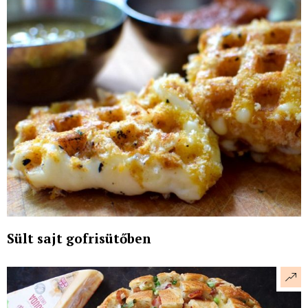
Sült sajt gofrisütőben