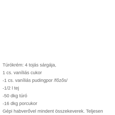
Túrókrém: 4 tojás sárgája,
1 cs. vaníliás cukor
-1 cs. vaníliás pudingpor /főzős/
-1/2 l tej
-50 dkg túró
-16 dkg porcukor
Gépi habverővel mindent összekeverek. Teljesen