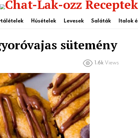
tálételek
Húsételek
Levesek
Saláták
Italok 
gyoróvajas sütemény
1.6k
Views