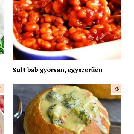
Sült bab gyorsan, egyszerűen