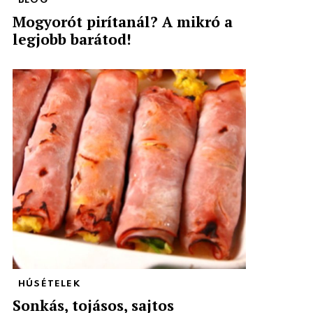
BLOG
Mogyorót pirítanál? A mikró a
legjobb barátod!
HÚSÉTELEK
Sonkás, tojásos, sajtos