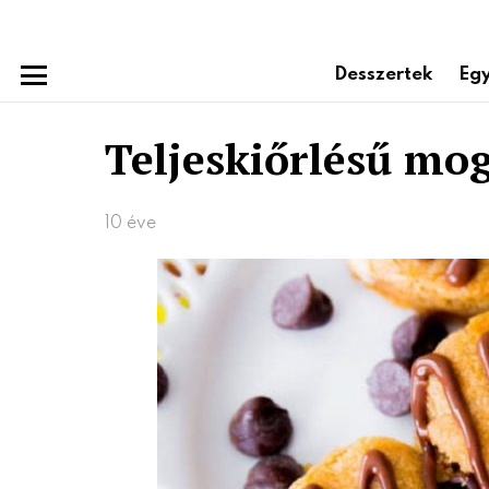
Desszertek
Egy
Menu
Teljeskiőrlésű mo
10 éve