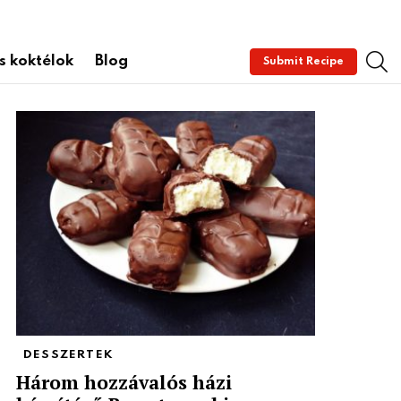
S
és koktélok
Blog
Submit Recipe
DESSZERTEK
Három hozzávalós házi