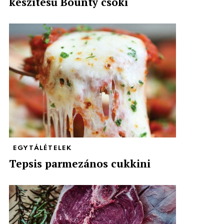
készítésű Bounty csoki
EGYTÁLÉTELEK
Tepsis parmezános cukkini