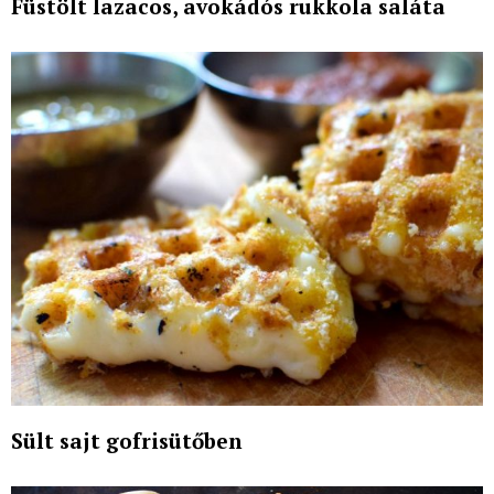
Füstölt lazacos, avokádós rukkola saláta
Sült sajt gofrisütőben