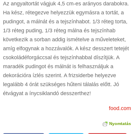
Az angyaltortát vágjuk 4,5 cm-es arányos darabokra.
Ha kész, rétegezve helyezzük egymásra a tortát, a
pudingot, a málnát és a tejszínhabot. 1/3 réteg torta,
1/3 réteg puding, 1/3 réteg málna és tejszínhab
következik a sorban addig ismételve a műveleteket,
amíg elfogynak a hozzávalók. A kész desszert tetejét
csokoládéforgáccsal és tejszínhabbal díszítjük. A
maradék pudingot és málnát is felhasználjuk a
dekorációra ízlés szerint. A frizsiderbe helyezve
legalább 4 órát szükséges hűteni tálalás előtt. Jó
étvágyat a ínycsiklandó desszerthez!
food.com
Nyomtatás