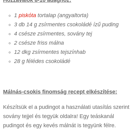
1
piskóta
tortalap (angyaltorta)
3 db 14 g zsírmentes csokoládé ízű puding
4 csésze zsírmentes, sovány tej
2 csésze friss málna
12 dkg zsírmentes tejszínhab
28 g félédes csokoládé
Málnás-csokis finomság recept elkészítése:
Készítsük el a pudingot a használati utasítás szerint
sovány tejjel és tegyük oldalra! Egy teáskanál
pudingot és egy kevés málnát is tegyünk félre.