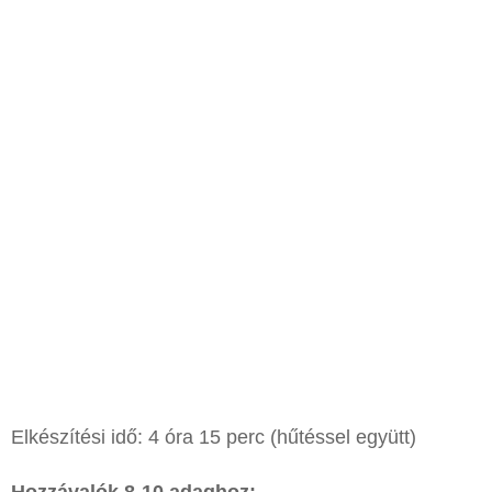
Elkészítési idő: 4 óra 15 perc (hűtéssel együtt)
Hozzávalók 8-10 adaghoz: