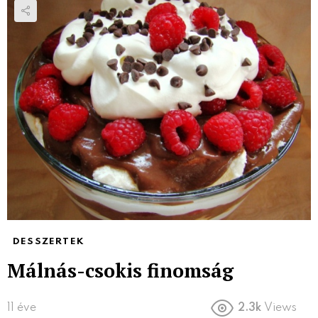
DESSZERTEK
Málnás-csokis finomság
11 éve
2.3k
Views