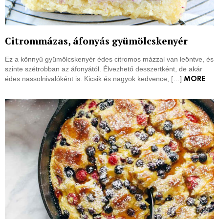
Citrommázas, áfonyás gyümölcskenyér
Ez a könnyű gyümölcskenyér édes citromos mázzal van leöntve, és
szinte szétrobban az áfonyától. Élvezhető desszertként, de akár
édes nassolnivalóként is. Kicsik és nagyok kedvence, […]
MORE