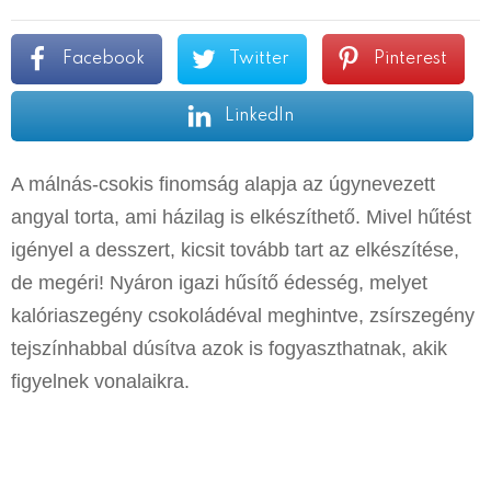
Facebook
Twitter
Pinterest
LinkedIn
A málnás-csokis finomság alapja az úgynevezett
angyal torta, ami házilag is elkészíthető. Mivel hűtést
igényel a desszert, kicsit tovább tart az elkészítése,
de megéri! Nyáron igazi hűsítő édesség, melyet
kalóriaszegény csokoládéval meghintve, zsírszegény
tejszínhabbal dúsítva azok is fogyaszthatnak, akik
figyelnek vonalaikra.